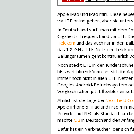
Apple iPad und iPad mini. Diese neu
via LTE online gehen, aber sie unter
In Deutschland surft man mit dem Sm
Gigahertz-Frequenzband via LTE. Die
Telekom
und das auch nur in den Bal
das 1,8-GHz-LTE-Netz der Telekom a
Ballungsräumen geht kontinuierlich vo
Noch steckt LTE in den Kinderschuhen
bis zwei Jahren könnte es sich für Ap
immer noch nicht in allen LTE-Netzen 
Googles Android-Betriebssystem ode
Vergleich schon jetzt flexibler einset
Ähnlich ist die Lage bei
Near Field Co
Apple iPhone 5, iPad und iPad mini ni
Provider auf NFC als Standard für d
machte
O2
in Deutschland den Anfan
Dafür hat ein Verbraucher, der sich f