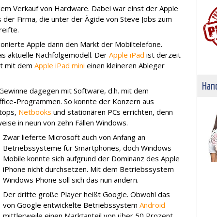
dem Verkauf von Hardware. Dabei war einst der Apple
 der Firma, die unter der Ägide von Steve Jobs zum
eifte.
ionierte Apple dann den Markt der Mobiltelefone.
s aktuelle Nachfolgemodell. Der
Apple iPad
ist derzeit
at mit dem
Apple iPad mini
einen kleineren Ableger
Hand
 Gewinne dagegen mit Software, d.h. mit dem
fice-Programmen. So konnte der Konzern aus
tops,
Netbooks
und stationären PCs errichten, denn
weise in neun von zehn Fällen Windows.
Zwar lieferte Microsoft auch von Anfang an
Betriebssysteme für Smartphones, doch Windows
Mobile konnte sich aufgrund der Dominanz des Apple
iPhone nicht durchsetzen. Mit dem Betriebssystem
Windows Phone soll sich das nun ändern.
Der dritte große Player heißt Google. Obwohl das
von Google entwickelte Betriebssystem
Android
mittlerweile einen Marktanteil von über 50 Prozent