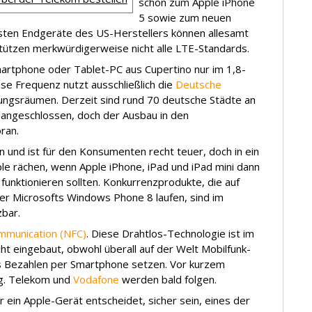
schon zum Apple iPhone
5 sowie zum neuen
esten Endgeräte des US-Herstellers können allesamt
stützen merkwürdigerweise nicht alle LTE-Standards.
artphone oder Tablet-PC aus Cupertino nur im 1,8-
se Frequenz nutzt ausschließlich die
Deutsche
lungsräumen. Derzeit sind rund 70 deutsche Städte an
ngeschlossen, doch der Ausbau in den
ran.
 und ist für den Konsumenten recht teuer, doch in ein
ple rächen, wenn Apple iPhone, iPad und iPad mini dann
funktionieren sollten. Konkurrenzprodukte, die auf
r Microsofts Windows Phone 8 laufen, sind im
zbar.
mmunication (NFC)
. Diese Drahtlos-Technologie ist im
cht eingebaut, obwohl überall auf der Welt Mobilfunk-
as Bezahlen per Smartphone setzen. Vor kurzem
g. Telekom und
Vodafone
werden bald folgen.
ür ein Apple-Gerät entscheidet, sicher sein, eines der