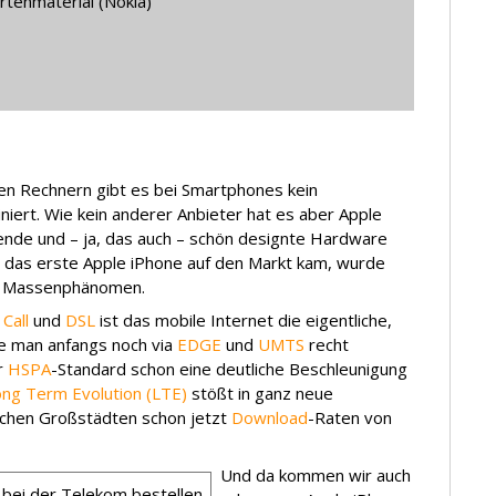
tenmaterial (Nokia)
ren Rechnern gibt es bei Smartphones kein
iert. Wie kein anderer Anbieter hat es aber Apple
ende und – ja, das auch – schön designte Hardware
07 das erste Apple iPhone auf den Markt kam, wurde
m Massenphänomen.
Call
und
DSL
ist das mobile Internet die eigentliche,
e man anfangs noch via
EDGE
und
UMTS
recht
er
HSPA
-Standard schon eine deutliche Beschleunigung
ng Term Evolution (LTE)
stößt in ganz neue
schen Großstädten schon jetzt
Download
-Raten von
Und da kommen wir auch
 bei der Telekom bestellen