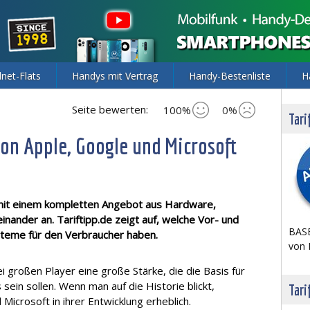
lnet-Flats
Handys mit Vertrag
Handy-Bestenliste
H
Seite bewerten:
100%
0%
Tari
on Apple, Google und Microsoft
 mit einem kompletten Angebot aus Hardware,
ander an. Tariftipp.de zeigt auf, welche Vor- und
BASE
teme für den Verbraucher haben.
von 
i großen Player eine große Stärke, die die Basis für
in sollen. Wenn man auf die Historie blickt,
Tari
Microsoft in ihrer Entwicklung erheblich.