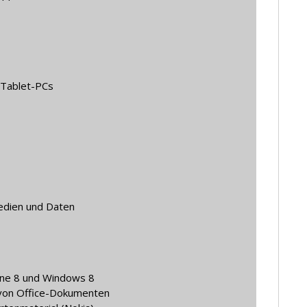
 Tablet-PCs
edien und Daten
one 8 und Windows 8
 von Office-Dokumenten