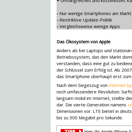
+
Umfangreiches und kostenloses Kar
-
Nur wenige Smartphones am Markt
-
Restriktive Update-Politik
-
Vergleichsweise wenige Apps
Das Ökosystem von Apple
Anders als bei Laptops und stationä
Betriebssystem, das den Markt domin
verstanden, dass eine gut zu bedien
der Schlüssel zum Erfolg ist. Als 20
das Smartphone überhaupt erst zu
Nach dem Siegeszug von
Internet by 
noch umfassendere Revolution. Surft
langsam mobil im Internet, stellte d
dar. Die vierte Generation namens
Lo
Dimensionen vor. LTE bietet in deut
bis zu 300 Megabit pro Sekunde.
Hier Ihr Apple iPhone 5