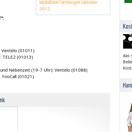
Mobilfunk
Tarifsiegel Oktober
2012
“:
Kost
 Ventelo (01011)
das 
: TELE2 (01013)
Belie
Kost
und Nebenzeit (19-7 Uhr): Ventelo (01088)
, YooCall (01021)
Hand
unk