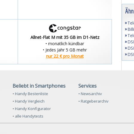
Ähn
Tel
Bil
Tel
Allnet-Flat M mit 35 GB im D1-Netz
DSL
• monatlich kündbar
DSL
• Jedes Jahr 5 GB mehr
DSL
nur 22 € pro Monat
Beliebt in Smartphones
Services
• Handy Bestenliste
• Newsarchiv
• Handy Vergleich
• Ratgeberarchiv
• Handy Konfigurator
• alle Handytests