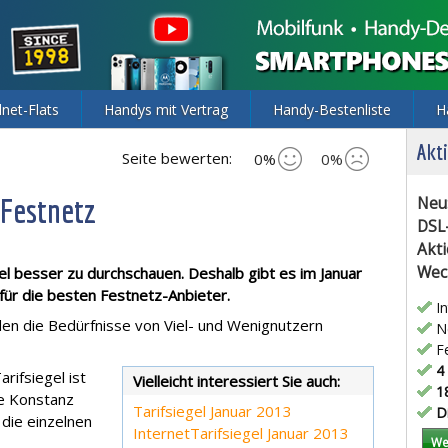
lnet-Flats
Handys mit Vertrag
Handy-Bestenliste
H
Akti
Seite bewerten:
0%
0%
 Festnetz
Neu
DSL
Akti
Wec
gel besser zu durchschauen. Deshalb gibt es im Januar
 für die besten Festnetz-Anbieter.
In
den die Bedürfnisse von Viel- und Wenignutzern
Ne
Fe
4 
arifsiegel ist
Vielleicht interessiert Sie auch:
18
ie Konstanz
Tarifsiegel Januar 2013
Di
 die einzelnen
Internet
Tarifsiegel Januar 2013
We