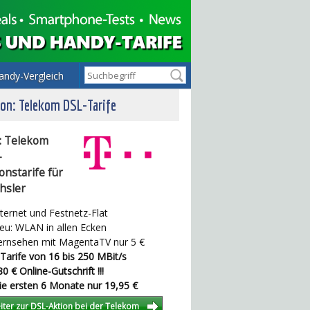
andy-Vergleich
on: Telekom DSL-Tarife
: Telekom
-
onstarife für
hsler
ternet und Festnetz-Flat
u: WLAN in allen Ecken
rnsehen mit MagentaTV nur 5 €
Tarife von 16 bis 250 MBit/s
0 € Online-Gutschrift !!!
e ersten 6 Monate nur 19,95 €
iter zur DSL-Aktion bei der Telekom