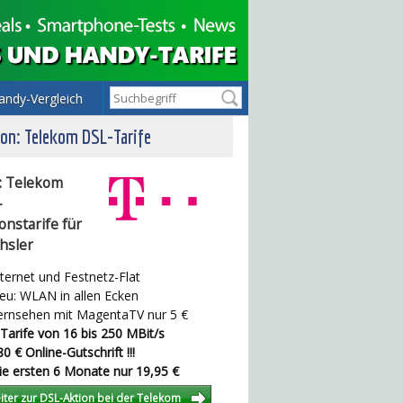
andy-Vergleich
on: Telekom DSL-Tarife
: Telekom
-
onstarife für
hsler
ternet und Festnetz-Flat
u: WLAN in allen Ecken
rnsehen mit MagentaTV nur 5 €
Tarife von 16 bis 250 MBit/s
0 € Online-Gutschrift !!!
e ersten 6 Monate nur 19,95 €
iter zur DSL-Aktion bei der Telekom