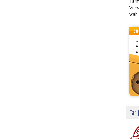
Tarif
Vorw
wähl
Str
Ü
●
●
Tari