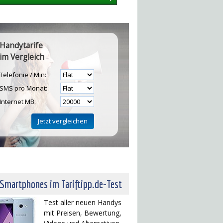
Handytarife
im Vergleich
Telefonie / Min:
SMS pro Monat:
Internet MB:
H
 Smartphones im Tariftipp.de-Test
Test aller neuen Handys
mit Preisen, Bewertung,