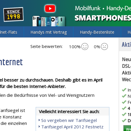
lnet-Flats
Handys mit Vertrag
Handy-Bestenliste
H
Akti
Seite bewerten:
100%
0%
Internet
Neu
DSL
Akti
Wec
el besser zu durchschauen. Deshalb gibt es im April
für die besten Internet-Anbieter.
In
den die Bedürfnisse von Viel- und Wenignutzern
Ne
Fe
4 
arifsiegel ist
Vielleicht interessiert Sie auch:
18
ie Konstanz
So vergeben wir Tarifsiegel
Di
 die einzelnen
Tarifsiegel April 2012 Festnetz
We