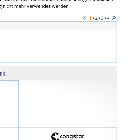
ng nicht mehr verwendet werden.
▪
▪
▪
1
2
3
4
unk