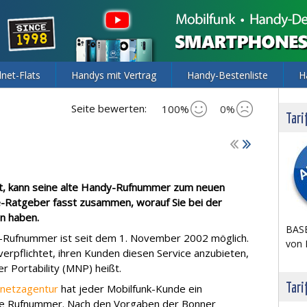
lnet-Flats
Handys mit Vertrag
Handy-Bestenliste
H
Seite bewerten:
100%
0%
Tari
t, kann seine alte Handy-Rufnummer zum neuen
e-Ratgeber fasst zusammen, worauf Sie bei der
n haben.
BASE
y-Rufnummer ist seit dem 1. November 2002 möglich.
von 
verpflichtet, ihren Kunden diesen Service anzubieten,
 Portability (MNP) heißt.
Tari
netzagentur
hat jeder Mobilfunk-Kunde ein
ne Rufnummer. Nach den Vorgaben der Bonner