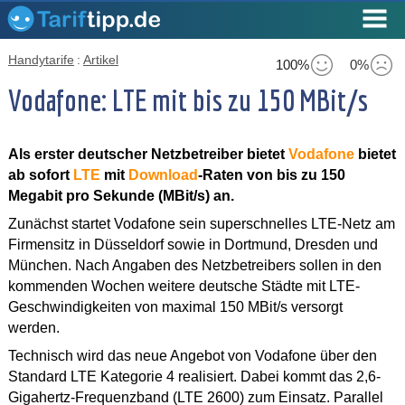
Handytarife
:
Artikel
100%
0%
Vodafone: LTE mit bis zu 150 MBit/s
Als erster deutscher Netzbetreiber bietet
Vodafone
bietet
ab sofort
LTE
mit
Download
-Raten von bis zu 150
Megabit pro Sekunde (MBit/s) an.
Zunächst startet Vodafone sein superschnelles LTE-Netz am
Firmensitz in Düsseldorf sowie in Dortmund, Dresden und
München. Nach Angaben des Netzbetreibers sollen in den
kommenden Wochen weitere deutsche Städte mit LTE-
Geschwindigkeiten von maximal 150 MBit/s versorgt
werden.
Technisch wird das neue Angebot von Vodafone über den
Standard LTE Kategorie 4 realisiert. Dabei kommt das 2,6-
Gigahertz-Frequenzband (LTE 2600) zum Einsatz. Parallel