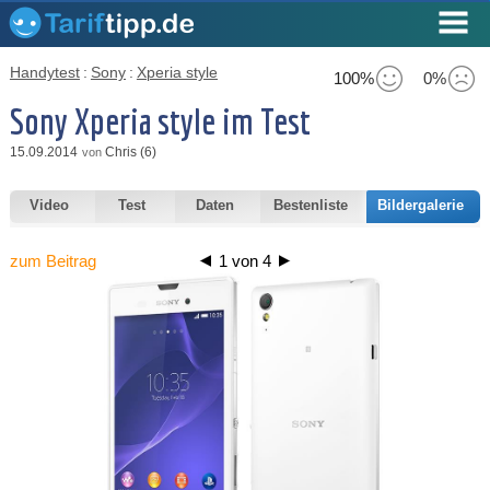
Handytest
:
Sony
:
Xperia style
100%
0%
Sony Xperia style im Test
15.09.2014
Chris (6)
von
Video
Test
Daten
Bestenliste
Bildergalerie
zum Beitrag
1
von
4