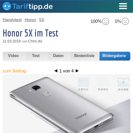
Handytest
:
Honor
:
5X
100%
0%
Honor 5X im Test
11.03.2016
Chris (6)
von
Video
Test
Daten
Bestenliste
Bildergalerie
zum Beitrag
1
von
4