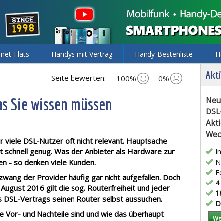
lnet-Flats
Handys mit Vertrag
Handy-Bestenliste
H
Akti
Seite bewerten:
100%
0%
was Sie wissen müssen
Neu
DSL
Akti
Wec
r viele DSL-Nutzer oft nicht relevant. Hauptsache
t schnell genug.
Was der Anbieter als Hardware zur
In
hen - so denken viele Kunden.
Ne
Fe
ang der Provider häufig gar nicht aufgefallen. Doch
4 
 August 2016 gilt die sog. Routerfreiheit und jeder
18
s DSL-Vertrags seinen Router selbst aussuchen.
Di
e Vor- und Nachteile sind und wie das überhaupt
We