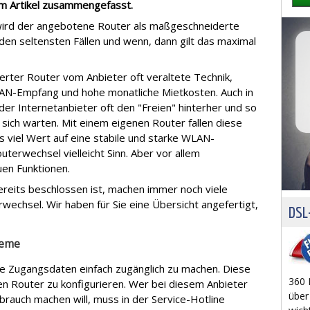
sem Artikel zusammengefasst.
wird der angebotene Router als maßgeschneiderte
den seltensten Fällen und wenn, dann gilt das maximal
ferter Router vom Anbieter oft veraltete Technik,
LAN-Empfang und hohe monatliche Mietkosten. Auch in
der Internetanbieter oft den "Freien" hinterher und so
 sich warten. Mit einem eigenen Router fallen diese
viel Wert auf eine stabile und starke WLAN-
uterwechsel vielleicht Sinn. Aber vor allem
uen Funktionen.
ereits beschlossen ist, machen immer noch viele
wechsel. Wir haben für Sie eine Übersicht angefertigt,
DSL-
leme
ie Zugangsdaten einfach zugänglich zu machen. Diese
360 
 Router zu konfigurieren. Wer bei diesem Anbieter
über
rauch machen will, muss in der Service-Hotline