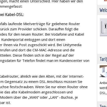
gen, macht einen Unterschied. Hier haben wir den
ammengefasst:
Welc
bei Kabel-DSL:
lls laufende Mietverträge für geliehene Router
urück zum Provider schicken. Daraufhin folgt die
odes für den neuen Router. Bei Vodafone und Kabel
 Kundenportal einloggen und dort einen
r Ihnen via Post zugeschickt wird. Bei Unitymedia
anrufen und dort die CM-MAC-Adresse und die
eilen. Diese finden sich in der Regel auf der
Tari
angsdaten für Telefon findet man im Kundencenter von
abelrouter, ähnlich wie den Alten, mit der Internet-
 Im Gegensatz zu einem DSL Anschluss müssen Sie
Anbi
uchse festschrauben. Wenn Sie nur einen Router ohne
werd
Sie das alte Kabelmodem angeschlossen und
DSL,
 Modem über die „WAN“ oder „LAN“ –Buchse, je
ar ist.
Top