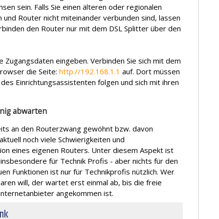
hsen sein. Falls Sie einen älteren oder regionalen
 und Router nicht miteinander verbunden sind, lassen
rbinden den Router nur mit dem DSL Splitter über den
re Zugangsdaten eingeben. Verbinden Sie sich mit dem
Browser die Seite:
http://192.168.1.1
auf. Dort müssen
des Einrichtungsassistenten folgen und sich mit ihren
enig abwarten
reits an den Routerzwang gewöhnt bzw. davon
ktuell noch viele Schwierigkeiten und
ion eines eigenen Routers. Unter diesem Aspekt ist
 insbesondere für Technik Profis - aber nichts für den
en Funktionen ist nur für Technikprofis nützlich. Wer
en will, der wartet erst einmal ab, bis die freie
 Internetanbieter angekommen ist.
unk