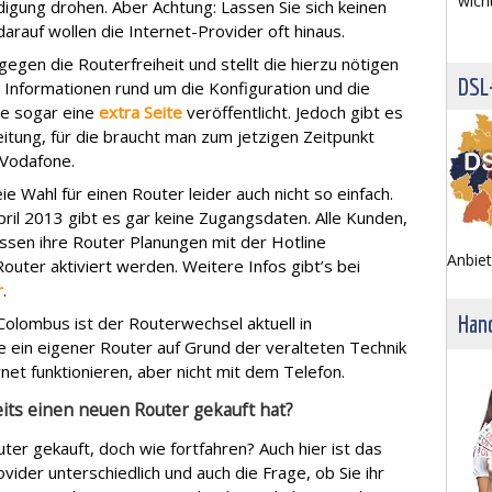
wich
digung drohen. Aber Achtung: Lassen Sie sich keinen
rauf wollen die Internet-Provider oft hinaus.
egen die Routerfreiheit und stellt die hierzu nötigen
DSL
 Informationen rund um die Konfiguration und die
ne sogar eine
extra Seite
veröffentlicht. Jedoch gibt es
itung, für die braucht man zum jetzigen Zeitpunkt
 Vodafone.
eie Wahl für einen Router leider auch nicht so einfach.
ril 2013 gibt es gar keine Zugangsdaten. Alle Kunden,
ssen ihre Router Planungen mit der Hotline
Anbiet
outer aktiviert werden. Weitere Infos gibt’s bei
r
.
Hand
olombus ist der Routerwechsel aktuell in
e ein eigener Router auf Grund der veralteten Technik
et funktionieren, aber nicht mit dem Telefon.
eits einen neuen Router gekauft hat?
ter gekauft, doch wie fortfahren? Auch hier ist das
ider unterschiedlich und auch die Frage, ob Sie ihr