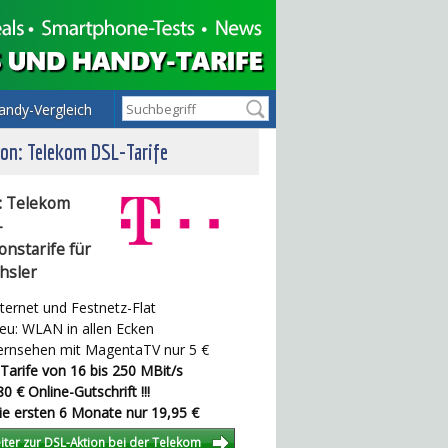
andy-Vergleich
on: Telekom DSL-Tarife
: Telekom
-
onstarife für
hsler
ternet und Festnetz-Flat
u: WLAN in allen Ecken
rnsehen mit MagentaTV nur 5 €
Tarife von 16 bis 250 MBit/s
0 € Online-Gutschrift !!!
e ersten 6 Monate nur 19,95 €
iter zur DSL-Aktion bei der Telekom