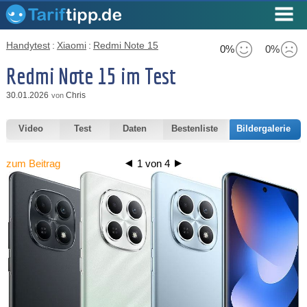
Handytest
:
Xiaomi
:
Redmi Note 15
0%
0%
Redmi Note 15 im Test
30.01.2026
Chris
von
Video
Test
Daten
Bestenliste
Bildergalerie
zum Beitrag
1
von
4