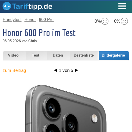
Handytest
:
Honor
:
600 Pro
0%
0%
Honor 600 Pro im Test
06.05.2026
Chris
von
Video
Test
Daten
Bestenliste
Bildergalerie
zum Beitrag
1
von
5