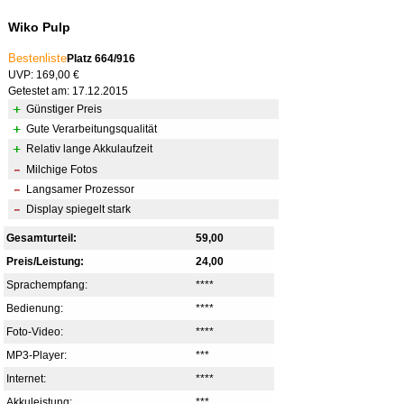
Wiko Pulp
Bestenliste
Platz 664/916
UVP: 169,00 €
Getestet am: 17.12.2015
Günstiger Preis
Gute Verarbeitungsqualität
Relativ lange Akkulaufzeit
Milchige Fotos
Langsamer Prozessor
Display spiegelt stark
Gesamturteil:
59,00
Preis/Leistung:
24,00
Sprachempfang:
****
Bedienung:
****
Foto-Video:
****
MP3-Player:
***
Internet:
****
Akkuleistung:
***