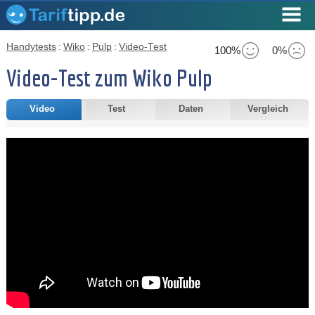
Handytests
:
Wiko
:
Pulp
:
Video-Test
100%
0%
Video-Test zum Wiko Pulp
Video
Test
Daten
Vergleich