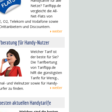
Handytarife für alle
Netze? Tariftipp.de
vergleicht die All-
Net-Flats von
, O2, Telekom und Vodafone sowie
Drittanbietern und Discountern.
weiter
fberatung für Handy-Nutzer
Welcher Tarif ist
der beste für Sie?
Die Tarifbertung
von Tariftipp.de
hilft die günstigsten
Tarife für Wenig-,
al- und Vielnutzer sowie für Handy-
weiter
urfer zu finden.
besten aktuellen Handytarife
Welches sind die besten