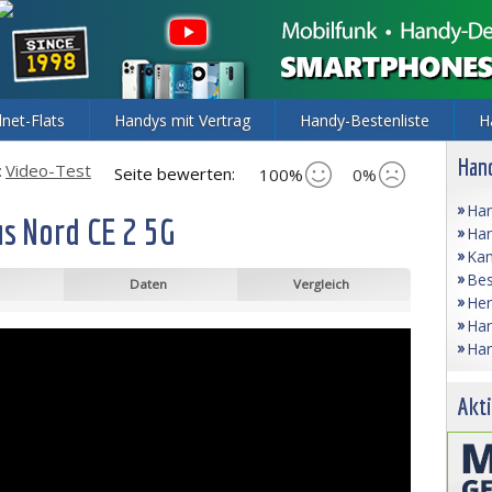
lnet-Flats
Handys mit Vertrag
Handy-Bestenliste
H
Hand
:
Video-Test
Seite bewerten:
100%
0%
Han
s Nord CE 2 5G
Han
Kam
Bes
Daten
Vergleich
Her
Han
Han
Akti