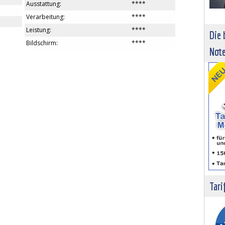
Ausstattung:
****
Verarbeitung:
****
Leistung:
****
Die 
Bildschirm:
****
Not
Tari