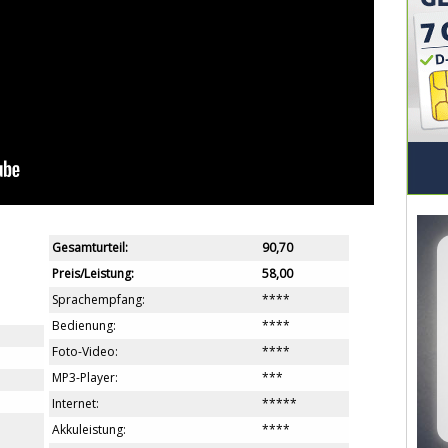
Gesamturteil:
90,70
Preis/Leistung:
58,00
Sprachempfang:
****
Bedienung:
****
Foto-Video:
****
MP3-Player:
***
Internet:
*****
Akkuleistung:
****