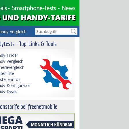
andy-Vergleich
ytests - Top-Links & Tools
dy-Finder
dy-Vergleich
eravergleich
tenliste
stellerinfos
dy-Konfigurator
dy-Deals
onstarife bei freenetmobile