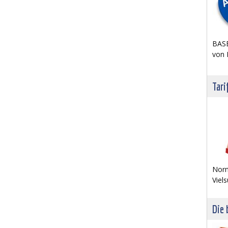
BASE
von 
Tari
Norm
Viels
Die 