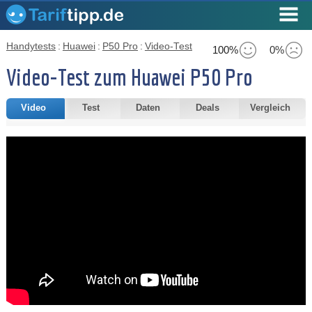
Handytests
:
Huawei
:
P50 Pro
:
Video-Test
100%
0%
Video-Test zum Huawei P50 Pro
Video
Test
Daten
Deals
Vergleich