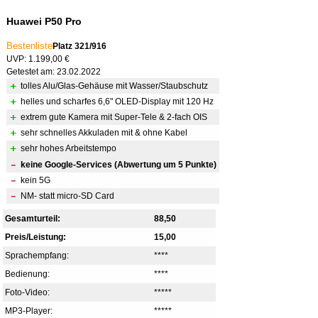
Huawei P50 Pro
Bestenliste
Platz 321/916
UVP: 1.199,00 €
Getestet am: 23.02.2022
tolles Alu/Glas-Gehäuse mit Wasser/Staubschutz
helles und scharfes 6,6" OLED-Display mit 120 Hz
extrem gute Kamera mit Super-Tele & 2-fach OIS
sehr schnelles Akkuladen mit & ohne Kabel
sehr hohes Arbeitstempo
keine Google-Services (Abwertung um 5 Punkte)
kein 5G
NM- statt micro-SD Card
Gesamturteil:
88,50
Preis/Leistung:
15,00
Sprachempfang:
****
Bedienung:
****
Foto-Video:
*****
MP3-Player:
*****