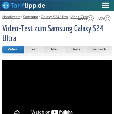
Handytests
:
Samsung
:
Galaxy S24 Ultra
:
Video-Test
100%
0%
Video-Test zum Samsung Galaxy S24
Ultra
Video
Test
Daten
Deals
Vergleich