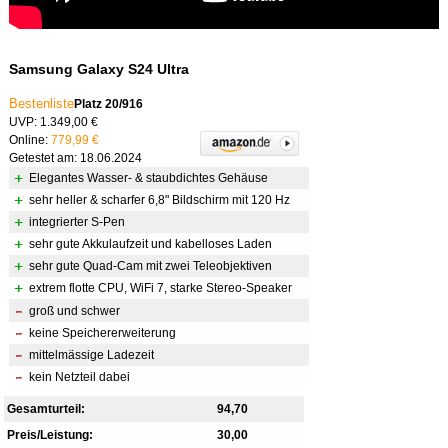
Samsung Galaxy S24 Ultra
Bestenliste
Platz 20/916
UVP: 1.349,00 €
Online:
779,99 €
Getestet am: 18.06.2024
Elegantes Wasser- & staubdichtes Gehäuse
sehr heller & scharfer 6,8" Bildschirm mit 120 Hz
integrierter S-Pen
sehr gute Akkulaufzeit und kabelloses Laden
sehr gute Quad-Cam mit zwei Teleobjektiven
extrem flotte CPU, WiFi 7, starke Stereo-Speaker
groß und schwer
keine Speichererweiterung
mittelmässige Ladezeit
kein Netzteil dabei
Gesamturteil:
94,70
Preis/Leistung:
30,00