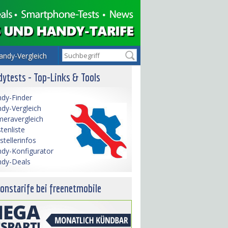
andy-Vergleich
ytests - Top-Links & Tools
dy-Finder
dy-Vergleich
eravergleich
tenliste
stellerinfos
dy-Konfigurator
dy-Deals
onstarife bei freenetmobile