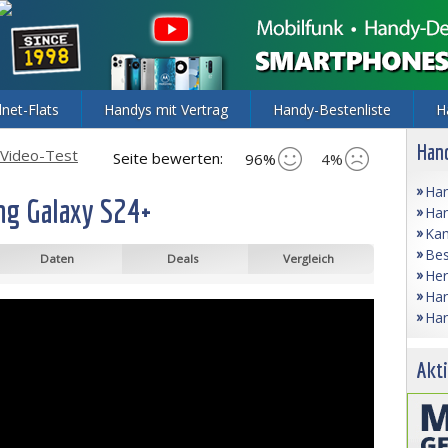
lnet-Flats
Handys mit Vertrag
Handy-Bestenliste
H
Hand
Video-Test
Seite bewerten:
96%
4%
Han
g Galaxy S24+
Han
Kam
Bes
Daten
Deals
Vergleich
Her
Han
Han
Akti