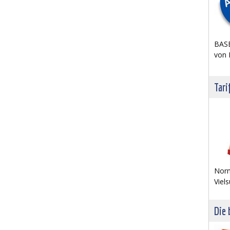
BASE
von 
Tari
Norm
Viels
Die 