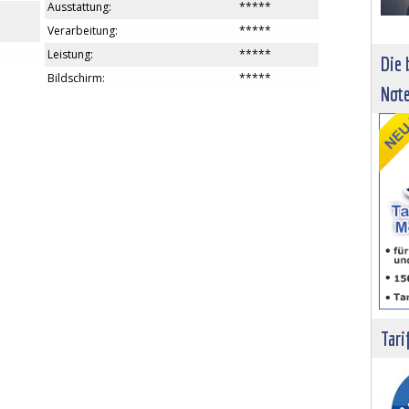
Ausstattung:
*****
Verarbeitung:
*****
Leistung:
*****
Die 
Bildschirm:
*****
Not
Tari