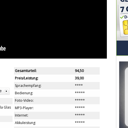
Gesamturteil:
94,50
Preis/Leistung:
39,00
Sprachempfang:
****
Bedienung:
*****
Foto-Video:
*****
la Glas
MP3-Player:
*****
Internet:
*****
Akkuleistung:
*****