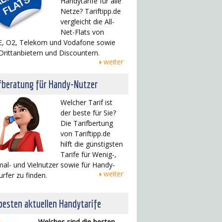
Handytarife für alle
Netze? Tariftipp.de
vergleicht die All-
Net-Flats von
, O2, Telekom und Vodafone sowie
Drittanbietern und Discountern.
weiter
fberatung für Handy-Nutzer
Welcher Tarif ist
der beste für Sie?
Die Tarifbertung
von Tariftipp.de
hilft die günstigsten
Tarife für Wenig-,
al- und Vielnutzer sowie für Handy-
weiter
urfer zu finden.
besten aktuellen Handytarife
Welches sind die besten