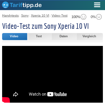
Handytests
:
Sony
:
Xperia 10 VI
:
Video-Test
100%
0%
Video-Test zum Sony Xperia 10 VI
Video
Test
Daten
Vergleich