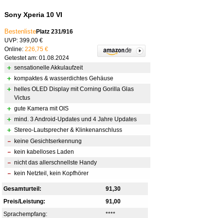
Sony Xperia 10 VI
Bestenliste
Platz 231/916
UVP: 399,00 €
Online:
226,75 €
Getestet am: 01.08.2024
sensationelle Akkulaufzeit
kompaktes & wasserdichtes Gehäuse
helles OLED Display mit Corning Gorilla Glas
Victus
gute Kamera mit OIS
mind. 3 Android-Updates und 4 Jahre Updates
Stereo-Lautsprecher & Klinkenanschluss
keine Gesichtserkennung
kein kabelloses Laden
nicht das allerschnellste Handy
kein Netzteil, kein Kopfhörer
Gesamturteil:
91,30
Preis/Leistung:
91,00
Sprachempfang:
****