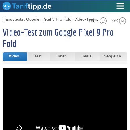
Handytests
:
Google
:
Pixel 9 Pro Fold
:
Video-Test
100%
0%
Video-Test zum Google Pixel 9 Pro
Fold
Video
Test
Daten
Deals
Vergleich