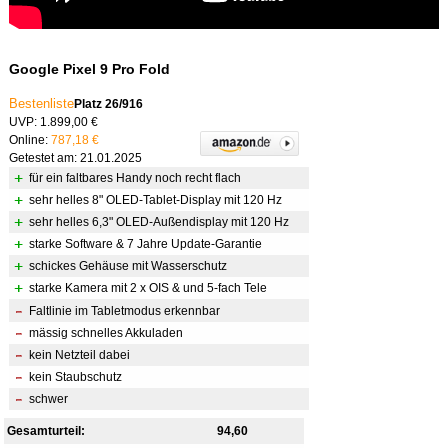
Google Pixel 9 Pro Fold
Bestenliste
Platz 26/916
UVP: 1.899,00 €
Online:
787,18 €
Getestet am: 21.01.2025
für ein faltbares Handy noch recht flach
sehr helles 8" OLED-Tablet-Display mit 120 Hz
sehr helles 6,3" OLED-Außendisplay mit 120 Hz
starke Software & 7 Jahre Update-Garantie
schickes Gehäuse mit Wasserschutz
starke Kamera mit 2 x OIS & und 5-fach Tele
Faltlinie im Tabletmodus erkennbar
mässig schnelles Akkuladen
kein Netzteil dabei
kein Staubschutz
schwer
Gesamturteil:
94,60