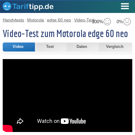
Handytests
:
Motorola
:
edge 60 neo
:
Video-Test
100%
0%
Video-Test zum Motorola edge 60 neo
Video
Test
Daten
Vergleich