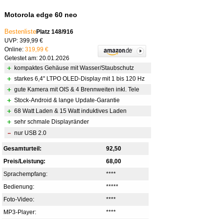
Motorola edge 60 neo
Bestenliste
Platz 148/916
UVP: 399,99 €
Online:
319,99 €
Getestet am: 20.01.2026
kompaktes Gehäuse mit Wasser/Staubschutz
starkes 6,4" LTPO OLED-Display mit 1 bis 120 Hz
gute Kamera mit OIS & 4 Brennweiten inkl. Tele
Stock-Android & lange Update-Garantie
68 Watt Laden & 15 Watt induktives Laden
sehr schmale Displayränder
nur USB 2.0
Gesamturteil:
92,50
Preis/Leistung:
68,00
Sprachempfang:
****
Bedienung:
*****
Foto-Video:
****
MP3-Player:
****