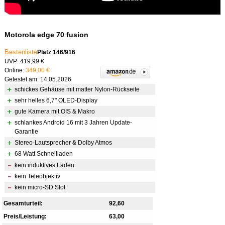
Motorola edge 70 fusion
Bestenliste
Platz 146/916
UVP: 419,99 €
Online:
349,00 €
Getestet am: 14.05.2026
schickes Gehäuse mit matter Nylon-Rückseite
sehr helles 6,7" OLED-Display
gute Kamera mit OIS & Makro
schlankes Android 16 mit 3 Jahren Update-
Garantie
Stereo-Lautsprecher & Dolby Atmos
68 Watt Schnellladen
kein induktives Laden
kein Teleobjektiv
kein micro-SD Slot
Gesamturteil:
92,60
Preis/Leistung:
63,00