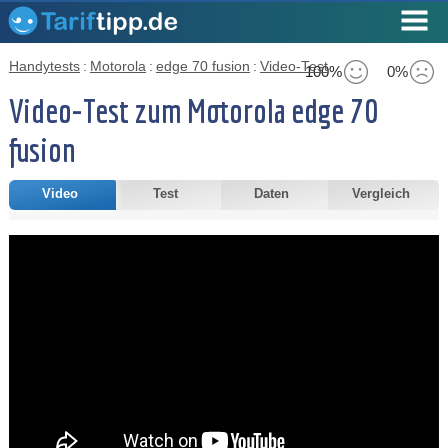
Handytests
:
Motorola
:
edge 70 fusion
:
Video-Test
100%
0%
Video-Test zum Motorola edge 70
fusion
Video
Test
Daten
Vergleich