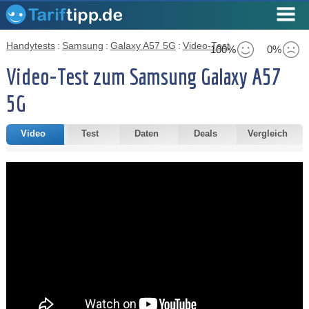
Handytests
:
Samsung
:
Galaxy A57 5G
:
Video-Test
100%
0%
Video-Test zum Samsung Galaxy A57
5G
Video
Test
Daten
Deals
Vergleich