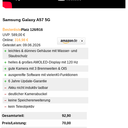
Samsung Galaxy A57 5G
Bestenliste
Platz 126/916
UVP: 589,00 €
Online:
316,98 €
Getestet am: 09.06.2026
leichtes & dünnes Gehäuse mit Wasser- und
Staubschutz
helles & großes AMOLED-Display mit 120 Hz
gute Kamera mit 3 Brennweiten & OIS
ausgereifte Software mit vielenKI-Funktionen
6 Jahre Update-Garantie
Akku nicht induktiv ladbar
deutlicher Kamerabuckel
keine Speichererweiterung
kein Teleobjektiv
Gesamturteil:
92,90
Preis/Leistung:
70,00