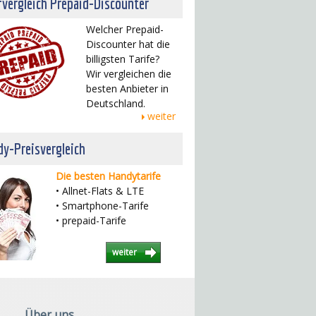
fvergleich Prepaid-Discounter
Welcher Prepaid-
Discounter hat die
billigsten Tarife?
Wir vergleichen die
besten Anbieter in
Deutschland.
weiter
y-Preisvergleich
Die besten Handytarife
• Allnet-Flats & LTE
• Smartphone-Tarife
• prepaid-Tarife
weiter
Über uns