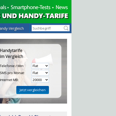
andy-Vergleich
Handytarife
im Vergleich
Telefonie / Min:
SMS pro Monat:
Internet MB:
H