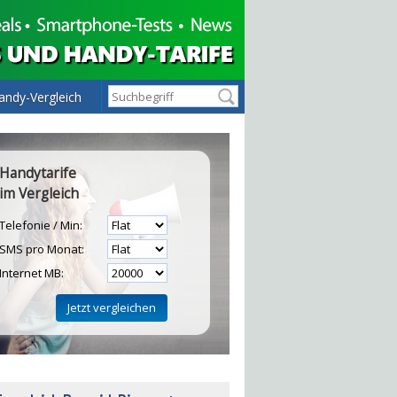
andy-Vergleich
Handytarife
im Vergleich
Telefonie / Min:
SMS pro Monat:
Internet MB:
H