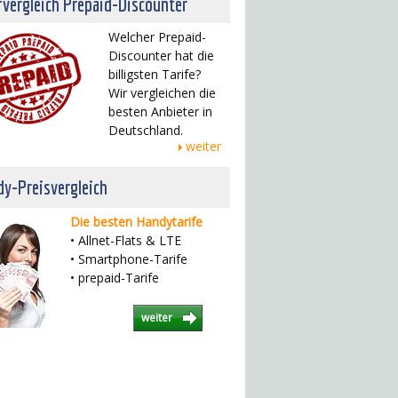
fvergleich Prepaid-Discounter
Welcher Prepaid-
Discounter hat die
billigsten Tarife?
Wir vergleichen die
besten Anbieter in
Deutschland.
weiter
y-Preisvergleich
Die besten Handytarife
• Allnet-Flats & LTE
• Smartphone-Tarife
• prepaid-Tarife
weiter