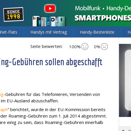
lnet-Flats
Handys mit Vertrag
Handy-Bestenliste
H
Seite bewerten:
100%
0%
g-Gebühren sollen abgeschafft
ng
-Gebühren für das Telefonieren, Versenden von
im EU-Ausland abzuschaffen.
raph
“ berichtet, wurde in der EU-Kommission bereits
g der Roaming-Gebühren zum 1. Juli 2014 abgestimmt.
re einig zu sein, dass Roaming-Gebühren innerhalb