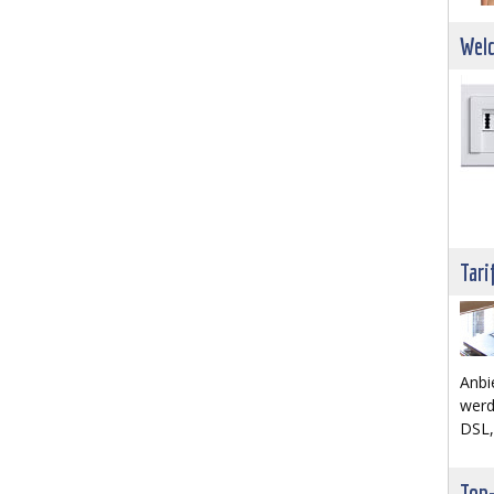
Welc
Tari
Anbi
werd
DSL,
Top