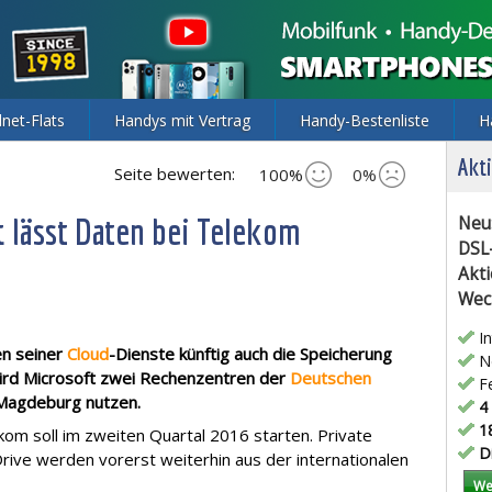
lnet-Flats
Handys mit Vertrag
Handy-Bestenliste
H
Akti
Seite bewerten:
100%
0%
t lässt Daten bei Telekom
Neu
DSL
Akti
Wec
In
en seiner
Cloud
-Dienste künftig auch die Speicherung
Ne
wird Microsoft zwei Rechenzentren der
Deutschen
Fe
 Magdeburg nutzen.
4 
18
om soll im zweiten Quartal 2016 starten. Private
Di
ive werden vorerst weiterhin aus der internationalen
We