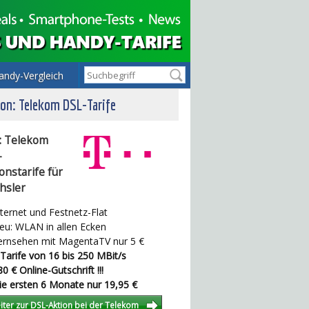
andy-Vergleich
on: Telekom DSL-Tarife
: Telekom
-
onstarife für
hsler
ternet und Festnetz-Flat
u: WLAN in allen Ecken
rnsehen mit MagentaTV nur 5 €
Tarife von 16 bis 250 MBit/s
0 € Online-Gutschrift !!!
e ersten 6 Monate nur 19,95 €
iter zur DSL-Aktion bei der Telekom