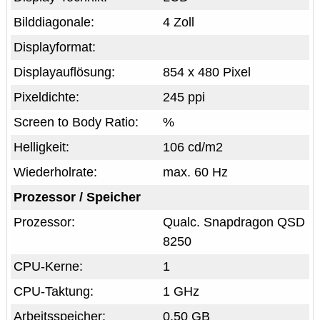
Bilddiagonale:
4 Zoll
Displayformat:
Displayauflösung:
854 x 480 Pixel
Pixeldichte:
245 ppi
Screen to Body Ratio:
%
Helligkeit:
106 cd/m2
Wiederholrate:
max. 60 Hz
Prozessor / Speicher
Prozessor:
Qualc. Snapdragon QSD
8250
CPU-Kerne:
1
CPU-Taktung:
1 GHz
Arbeitsspeicher:
0,50 GB