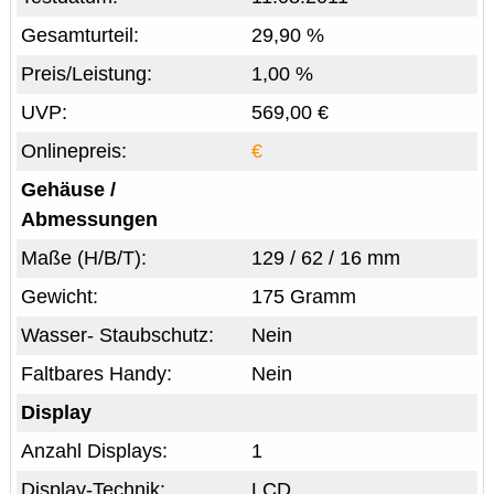
Gesamturteil:
29,90 %
Preis/Leistung:
1,00 %
UVP:
569,00 €
Onlinepreis:
€
Gehäuse /
Abmessungen
Maße (H/B/T):
129 / 62 / 16 mm
Gewicht:
175 Gramm
Wasser- Staubschutz:
Nein
Faltbares Handy:
Nein
Display
Anzahl Displays:
1
Display-Technik:
LCD