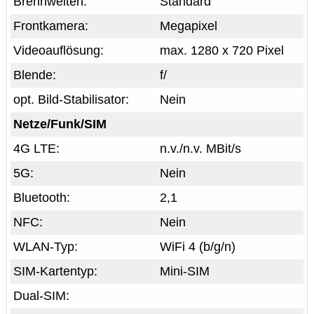
Brennweiten:
Standard
Frontkamera:
Megapixel
Videoauflösung:
max. 1280 x 720 Pixel
Blende:
f/
opt. Bild-Stabilisator:
Nein
Netze/Funk/SIM
4G LTE:
n.v./n.v. MBit/s
5G:
Nein
Bluetooth:
2,1
NFC:
Nein
WLAN-Typ:
WiFi 4 (b/g/n)
SIM-Kartentyp:
Mini-SIM
Dual-SIM: