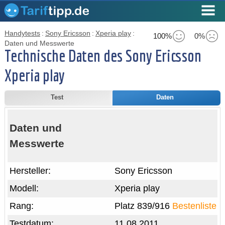
Handytests
:
Sony Ericsson
:
Xperia play
:
100%
0%
Daten und Messwerte
Technische Daten des Sony Ericsson
Xperia play
Test
Daten
Daten und
Messwerte
Hersteller:
Sony Ericsson
Modell:
Xperia play
Rang:
Platz 839/916
Bestenliste
Testdatum:
11.08.2011