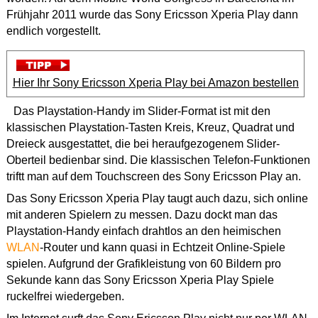
Frühjahr 2011 wurde das Sony Ericsson Xperia Play dann
endlich vorgestellt.
Hier Ihr Sony Ericsson Xperia Play bei Amazon bestellen
Das Playstation-Handy im Slider-Format ist mit den
klassischen Playstation-Tasten Kreis, Kreuz, Quadrat und
Dreieck ausgestattet, die bei heraufgezogenem Slider-
Oberteil bedienbar sind. Die klassischen Telefon-Funktionen
triftt man auf dem Touchscreen des Sony Ericsson Play an.
Das Sony Ericsson Xperia Play taugt auch dazu, sich online
mit anderen Spielern zu messen. Dazu dockt man das
Playstation-Handy einfach drahtlos an den heimischen
WLAN
-Router und kann quasi in Echtzeit Online-Spiele
spielen. Aufgrund der Grafikleistung von 60 Bildern pro
Sekunde kann das Sony Ericsson Xperia Play Spiele
ruckelfrei wiedergeben.