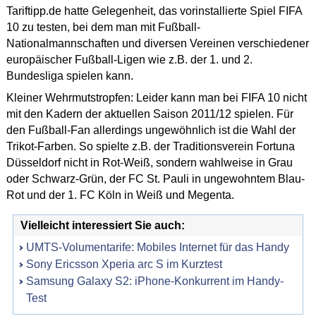
Tariftipp.de hatte Gelegenheit, das vorinstallierte Spiel FIFA
10 zu testen, bei dem man mit Fußball-
Nationalmannschaften und diversen Vereinen verschiedener
europäischer Fußball-Ligen wie z.B. der 1. und 2.
Bundesliga spielen kann.
Kleiner Wehrmutstropfen: Leider kann man bei FIFA 10 nicht
mit den Kadern der aktuellen Saison 2011/12 spielen. Für
den Fußball-Fan allerdings ungewöhnlich ist die Wahl der
Trikot-Farben. So spielte z.B. der Traditionsverein Fortuna
Düsseldorf nicht in Rot-Weiß, sondern wahlweise in Grau
oder Schwarz-Grün, der FC St. Pauli in ungewohntem Blau-
Rot und der 1. FC Köln in Weiß und Megenta.
Vielleicht interessiert Sie auch:
UMTS-Volumentarife: Mobiles Internet für das Handy
Sony Ericsson Xperia arc S im Kurztest
Samsung Galaxy S2: iPhone-Konkurrent im Handy-
Test