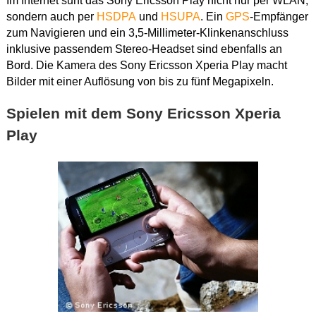
Im Internet surft das Sony Ericsson Play nicht nur per WLAN,
sondern auch per
HSDPA
und
HSUPA
. Ein
GPS
-Empfänger
zum Navigieren und ein 3,5-Millimeter-Klinkenanschluss
inklusive passendem Stereo-Headset sind ebenfalls an
Bord. Die Kamera des Sony Ericsson Xperia Play macht
Bilder mit einer Auflösung von bis zu fünf Megapixeln.
Spielen mit dem Sony Ericsson Xperia
Play