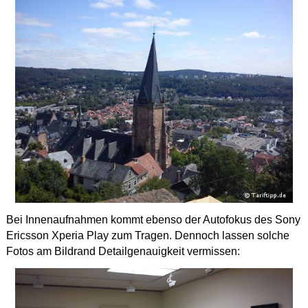
Bei Innenaufnahmen kommt ebenso der Autofokus des Sony
Ericsson Xperia Play zum Tragen. Dennoch lassen solche
Fotos am Bildrand Detailgenauigkeit vermissen: