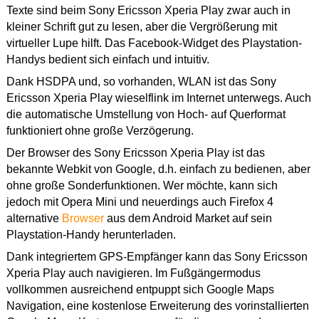
Texte sind beim Sony Ericsson Xperia Play zwar auch in
kleiner Schrift gut zu lesen, aber die Vergrößerung mit
virtueller Lupe hilft. Das Facebook-Widget des Playstation-
Handys bedient sich einfach und intuitiv.
Dank HSDPA und, so vorhanden, WLAN ist das Sony
Ericsson Xperia Play wieselflink im Internet unterwegs. Auch
die automatische Umstellung von Hoch- auf Querformat
funktioniert ohne große Verzögerung.
Der Browser des Sony Ericsson Xperia Play ist das
bekannte Webkit von Google, d.h. einfach zu bedienen, aber
ohne große Sonderfunktionen. Wer möchte, kann sich
jedoch mit Opera Mini und neuerdings auch Firefox 4
alternative
Browser
aus dem Android Market auf sein
Playstation-Handy herunterladen.
Dank integriertem GPS-Empfänger kann das Sony Ericsson
Xperia Play auch navigieren. Im Fußgängermodus
vollkommen ausreichend entpuppt sich Google Maps
Navigation, eine kostenlose Erweiterung des vorinstallierten