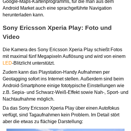
Google-Maps-Kartenprogramms, für die man aus dem
Android Market auch eine sprachgeführte Navigation
herunterladen kann.
Sony Ericsson Xperia Play: Foto und
Video
Die Kamera des Sony Ericsson Xperia Play schießt Fotos
mit maximal fünf Megapixeln Auflösung und wird von einem
LED
-Blitzlicht unterstützt.
Zudem kann das Playstation-Handy Aufnahmen per
Geotagging sofort ins Internet stellen. Außerdem sind beim
Android-Smartphone einige fototypische Einstellungen wie
z.B. Sepia- und Schwarz-Weiß-Effekt sowie Nah-, Sport- und
Nachtaufnahme möglich.
Da das Sony Ericsson Xperia Play über einen Autofokus
verfügt, sind Tagaufnahmen kein Problem. Im Detail stört
aber die etwas zu flächige Darstellung: