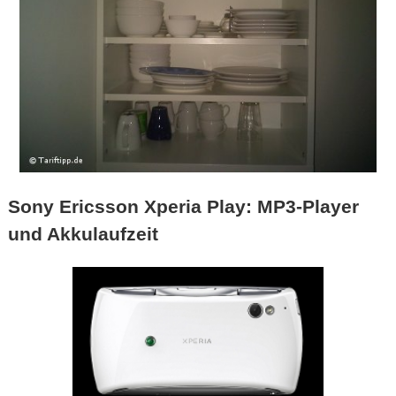
Sony Ericsson Xperia Play: MP3-Player
und Akkulaufzeit