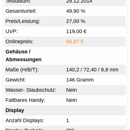
Testdatum:
29.12.2014
Gesamturteil:
49,90 %
Preis/Leistung:
27,00 %
UVP:
119,00 €
Onlinepreis:
66,97 €
Gehäuse /
Abmessungen
Maße (H/B/T):
140,2 / 72,40 / 8,8 mm
Gewicht:
146 Gramm
Wasser- Staubschutz:
Nein
Faltbares Handy:
Nein
Display
Anzahl Displays:
1