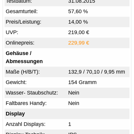
Testdatum:
31.08.2015
Gesamturteil:
57,60 %
Preis/Leistung:
14,00 %
UVP:
219,00 €
Onlinepreis:
229,99 €
Gehäuse /
Abmessungen
Maße (H/B/T):
132,9 / 70,10 / 9,95 mm
Gewicht:
154 Gramm
Wasser- Staubschutz:
Nein
Faltbares Handy:
Nein
Display
Anzahl Displays:
1