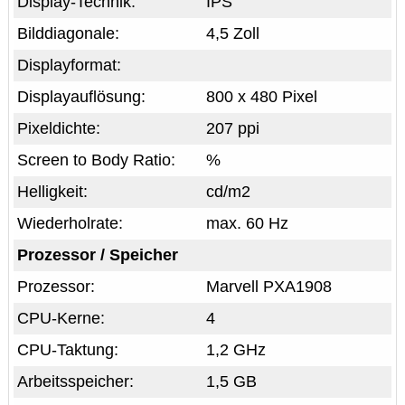
Display-Technik:
IPS
Bilddiagonale:
4,5 Zoll
Displayformat:
Displayauflösung:
800 x 480 Pixel
Pixeldichte:
207 ppi
Screen to Body Ratio:
%
Helligkeit:
cd/m2
Wiederholrate:
max. 60 Hz
Prozessor / Speicher
Prozessor:
Marvell PXA1908
CPU-Kerne:
4
CPU-Taktung:
1,2 GHz
Arbeitsspeicher:
1,5 GB