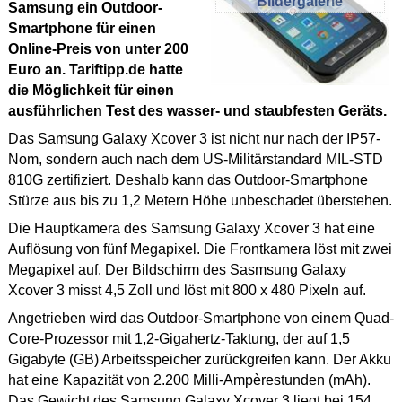
Bildergalerie
Samsung ein Outdoor-
Smartphone für einen
Online-Preis von unter 200
Euro an. Tariftipp.de hatte
die Möglichkeit für einen
ausführlichen Test des wasser- und staubfesten Geräts.
Das Samsung Galaxy Xcover 3 ist nicht nur nach der IP57-
Nom, sondern auch nach dem US-Militärstandard MIL-STD
810G zertifiziert. Deshalb kann das Outdoor-Smartphone
Stürze aus bis zu 1,2 Metern Höhe unbeschadet überstehen.
Die Hauptkamera des Samsung Galaxy Xcover 3 hat eine
Auflösung von fünf Megapixel. Die Frontkamera löst mit zwei
Megapixel auf. Der Bildschirm des Sasmsung Galaxy
Xcover 3 misst 4,5 Zoll und löst mit 800 x 480 Pixeln auf.
Angetrieben wird das Outdoor-Smartphone von einem Quad-
Core-Prozessor mit 1,2-Gigahertz-Taktung, der auf 1,5
Gigabyte (GB) Arbeitsspeicher zurückgreifen kann. Der Akku
hat eine Kapazität von 2.200 Milli-Ampèrestunden (mAh).
Das Gewicht des Samsung Galaxy Xcover 3 liegt bei 154