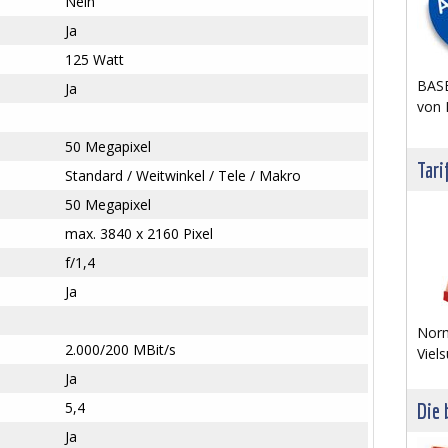
Nein
Ja
125 Watt
BASE
Ja
von 
50 Megapixel
Tari
Standard / Weitwinkel / Tele / Makro
50 Megapixel
max. 3840 x 2160 Pixel
f/1,4
Ja
Norm
2.000/200 MBit/s
Viels
Ja
5,4
Die 
Ja