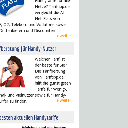
Handytarife für alle
Netze? Tariftipp.de
vergleicht die All-
Net-Flats von
, O2, Telekom und Vodafone sowie
Drittanbietern und Discountern.
weiter
fberatung für Handy-Nutzer
Welcher Tarif ist
der beste für Sie?
Die Tarifbertung
von Tariftipp.de
hilft die günstigsten
Tarife für Wenig-,
al- und Vielnutzer sowie für Handy-
weiter
urfer zu finden.
besten aktuellen Handytarife
Welches sind die besten