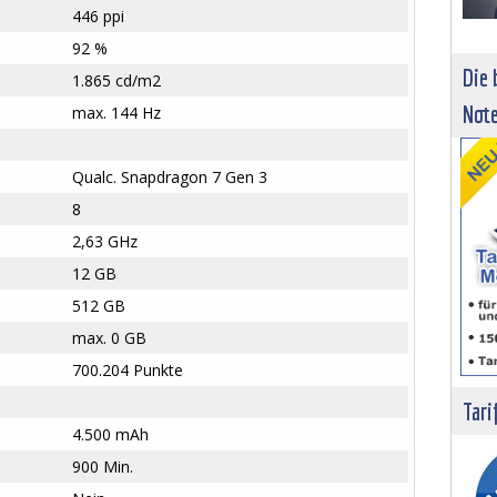
446 ppi
92 %
Die 
1.865 cd/m2
Not
max. 144 Hz
Qualc. Snapdragon 7 Gen 3
8
2,63 GHz
12 GB
512 GB
max. 0 GB
700.204 Punkte
Tari
4.500 mAh
900 Min.