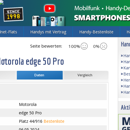
lnet-Flats
Handys mit Vertrag
Handy-Bestenliste
H
Hand
Seite bewerten:
100%
0%
Han
otorola edge 50 Pro
Han
Kam
Bes
Daten
Vergleich
Her
Han
Han
Motorola
Akti
edge 50 Pro
Platz 44/916
Bestenliste
06.05.2024