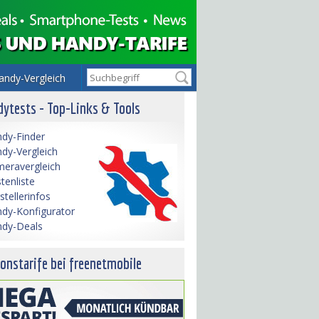
andy-Vergleich
ytests - Top-Links & Tools
dy-Finder
dy-Vergleich
eravergleich
tenliste
stellerinfos
dy-Konfigurator
dy-Deals
onstarife bei freenetmobile