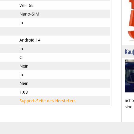
WiFi 6E
Nano-SIM
Ja
Android 14
Ja
Kau
C
Nein
Ja
Nein
1,08
acht
Support-Seite des Herstellers
sind