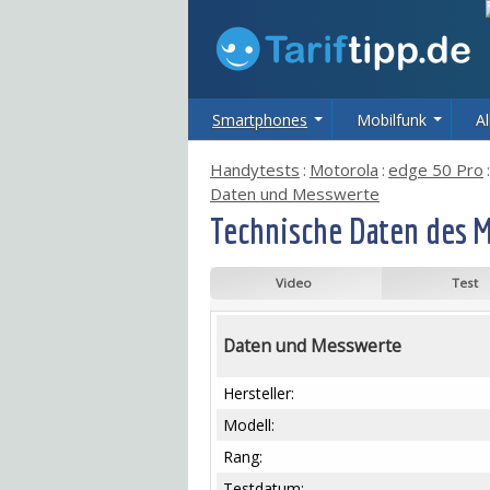
Smartphones
Mobilfunk
Al
Handytests
:
Motorola
:
edge 50 Pro
:
Daten und Messwerte
Technische Daten des M
Video
Test
Daten und Messwerte
Hersteller:
Modell:
Rang:
Testdatum: