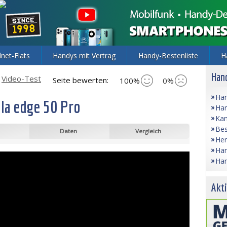
lnet-Flats
Handys mit Vertrag
Handy-Bestenliste
H
Hand
Video-Test
Seite bewerten:
100%
0%
Han
la edge 50 Pro
Han
Kam
Bes
Daten
Vergleich
Her
Han
Han
Akti