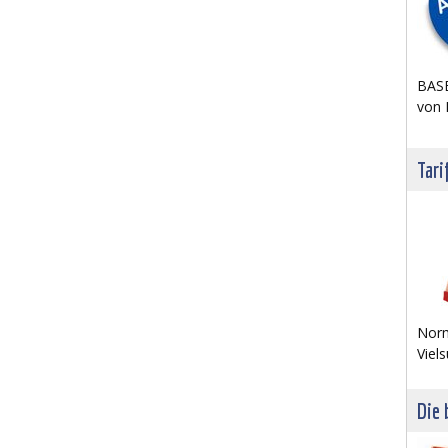
BASE
von 
Tari
Norm
Viels
Die 