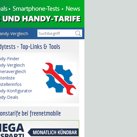
andy-Vergleich
ytests - Top-Links & Tools
dy-Finder
dy-Vergleich
eravergleich
tenliste
stellerinfos
dy-Konfigurator
dy-Deals
onstarife bei freenetmobile