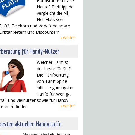
Handytarife für alle
Netze? Tariftipp.de
vergleicht die All-
Net-Flats von
, O2, Telekom und Vodafone sowie
Drittanbietern und Discountern.
weiter
fberatung für Handy-Nutzer
Welcher Tarif ist
der beste für Sie?
Die Tarifbertung
von Tariftipp.de
hilft die günstigsten
Tarife für Wenig-,
al- und Vielnutzer sowie für Handy-
weiter
urfer zu finden.
besten aktuellen Handytarife
Welches sind die besten