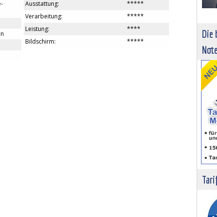
Ausstattung:
*****
e-
Verarbeitung:
*****
Leistung:
****
Die 
en
Bildschirm:
*****
Not
Tari