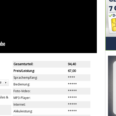
Gesamturteil:
94,40
Preis/Leistung:
67,00
Sprachempfang:
****
Bedienung:
*****
Foto-Video:
*****
Glas &
MP3-Player:
*****
Internet:
*****
Akkuleistung:
*****