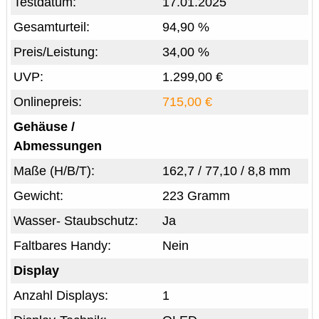
Testdatum:
17.01.2025
Gesamturteil:
94,90 %
Preis/Leistung:
34,00 %
UVP:
1.299,00 €
Onlinepreis:
715,00 €
Gehäuse /
Abmessungen
Maße (H/B/T):
162,7 / 77,10 / 8,8 mm
Gewicht:
223 Gramm
Wasser- Staubschutz:
Ja
Faltbares Handy:
Nein
Display
Anzahl Displays:
1