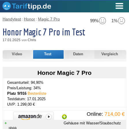
Handytest
:
Honor
:
Magic 7 Pro
99%
1%
Honor Magic 7 Pro im Test
17.01.2025
Chris
von
Video
Test
Daten
Vergleich
Honor Magic 7 Pro
Gesamturteil: 94,90%
Preis/Leistung: 34%
Platz 9/916
Bestenliste
Testdatum: 17.01.2025
UVP: 1.299,00 €
Online:
714,00 €
Gehäuse mit Wasser/Staubschutz
IP69