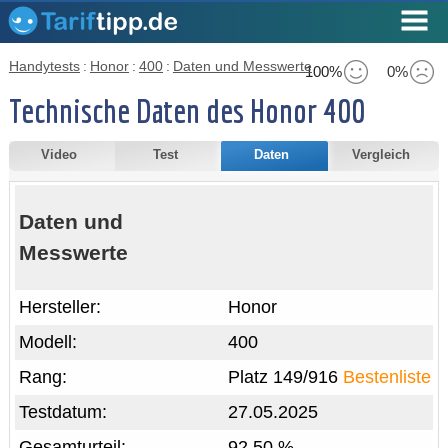
Handytests
:
Honor
:
400
:
Daten und Messwerte
100%
0%
Technische Daten des Honor 400
Video
Test
Daten
Vergleich
Daten und
Messwerte
Hersteller:
Honor
Modell:
400
Rang:
Platz 149/916
Bestenliste
Testdatum:
27.05.2025
Gesamturteil:
92,50 %