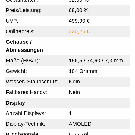
Preis/Leistung:
68,00 %
UVP:
499,90 €
Onlinepreis:
320,26 €
Gehäuse /
Abmessungen
Maße (H/B/T):
156,5 / 74,60 / 7,3 mm
Gewicht:
184 Gramm
Wasser- Staubschutz:
Nein
Faltbares Handy:
Nein
Display
Anzahl Displays:
1
Display-Technik:
AMOLED
Bilddiagonale:
6,55 Zoll