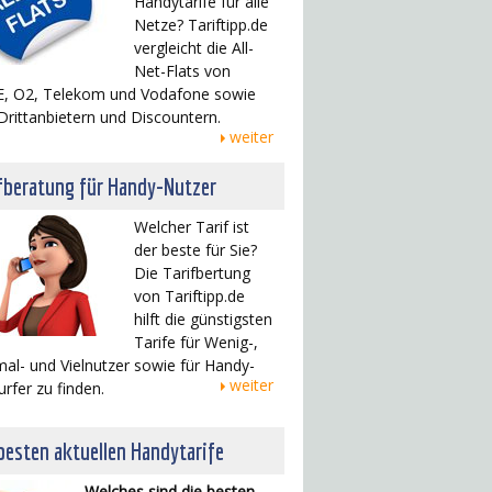
Handytarife für alle
Netze? Tariftipp.de
vergleicht die All-
Net-Flats von
, O2, Telekom und Vodafone sowie
Drittanbietern und Discountern.
weiter
fberatung für Handy-Nutzer
Welcher Tarif ist
der beste für Sie?
Die Tarifbertung
von Tariftipp.de
hilft die günstigsten
Tarife für Wenig-,
al- und Vielnutzer sowie für Handy-
weiter
urfer zu finden.
besten aktuellen Handytarife
Welches sind die besten