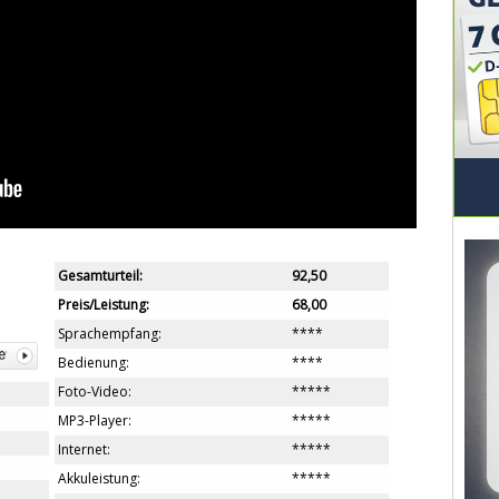
Gesamturteil:
92,50
Preis/Leistung:
68,00
Sprachempfang:
****
Bedienung:
****
Foto-Video:
*****
MP3-Player:
*****
Internet:
*****
Akkuleistung:
*****