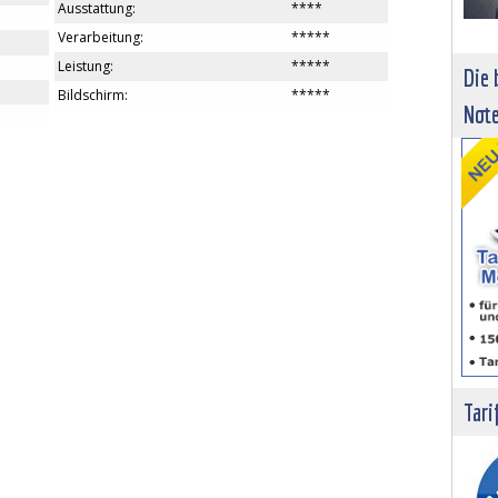
Ausstattung:
****
Verarbeitung:
*****
Leistung:
*****
Die 
Bildschirm:
*****
Not
Tari