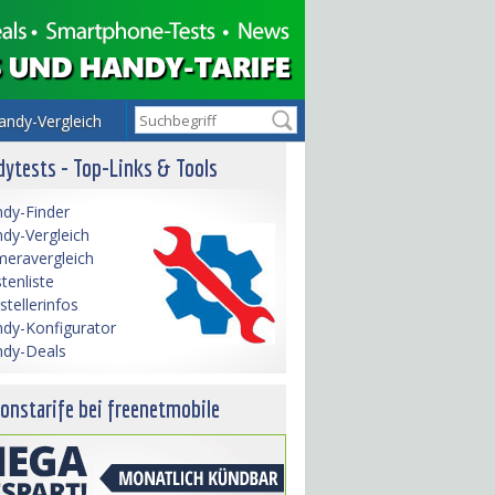
andy-Vergleich
ytests - Top-Links & Tools
dy-Finder
dy-Vergleich
eravergleich
tenliste
stellerinfos
dy-Konfigurator
dy-Deals
onstarife bei freenetmobile