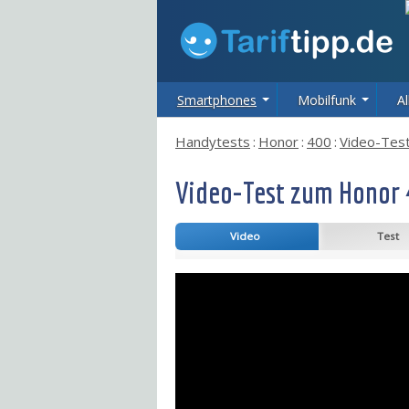
Smartphones
Mobilfunk
Al
Handytests
:
Honor
:
400
:
Video-Tes
Video-Test zum Honor
Video
Test