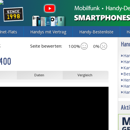
lnet-Flats
Handys mit Vertrag
Handy-Bestenliste
H
Hand
t
Seite bewerten:
100%
0%
Han
 400
Han
Kam
Bes
Daten
Vergleich
Her
Han
Han
Akti