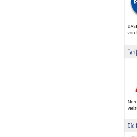
BASE
von 
Tari
Norm
Viels
Die 