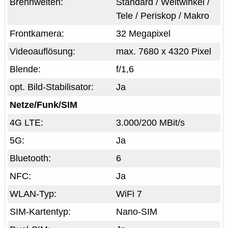
Brennweiten:
Standard / Weitwinkel /
Tele / Periskop / Makro
Frontkamera:
32 Megapixel
Videoauflösung:
max. 7680 x 4320 Pixel
Blende:
f/1,6
opt. Bild-Stabilisator:
Ja
Netze/Funk/SIM
4G LTE:
3.000/200 MBit/s
5G:
Ja
Bluetooth:
6
NFC:
Ja
WLAN-Typ:
WiFi 7
SIM-Kartentyp:
Nano-SIM