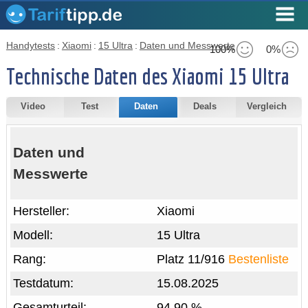
Handytests
:
Xiaomi
:
15 Ultra
:
Daten und Messwerte
100%
0%
Technische Daten des Xiaomi 15 Ultra
Video
Test
Daten
Deals
Vergleich
Daten und
Messwerte
Hersteller:
Xiaomi
Modell:
15 Ultra
Rang:
Platz 11/916
Bestenliste
Testdatum:
15.08.2025
Gesamturteil:
94,90 %