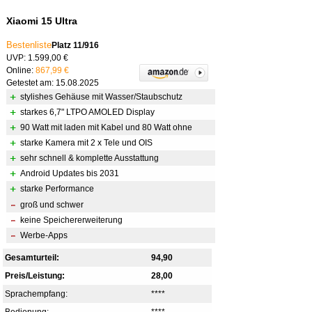
Xiaomi 15 Ultra
Bestenliste
Platz 11/916
UVP: 1.599,00 €
Online:
867,99 €
Getestet am: 15.08.2025
stylishes Gehäuse mit Wasser/Staubschutz
starkes 6,7" LTPO AMOLED Display
90 Watt mit laden mit Kabel und 80 Watt ohne
starke Kamera mit 2 x Tele und OIS
sehr schnell & komplette Ausstattung
Android Updates bis 2031
starke Performance
groß und schwer
keine Speichererweiterung
Werbe-Apps
Gesamturteil:
94,90
Preis/Leistung:
28,00
Sprachempfang:
****
Bedienung:
****