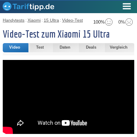
Handytests
:
Xiaomi
:
15 Ultra
:
Video-Test
100%
0%
Video-Test zum Xiaomi 15 Ultra
Video
Test
Daten
Deals
Vergleich