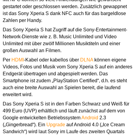
gestartet oder geschlossen werden. Zusätzlich gewappnet
ist das Sony Xperia S dank NFC auch für das bargeldlose
Zahlen per Handy.
Das Sony Xperia S hat Zugriff auf die Sony-Entertainment-
Network-Dienste wie z. B. Music Unlimited und Video
Unlimited mit über zwölf Millionen Musiktiteln und einer
großen Auswahl an Filmen.
Per
HDMI
-Kabel oder kabellos über
DLNA
können eigene
Videos, Fotos und Musik vom Sony Xperia S auf ein anderes
Endgerät übertragen und abgespielt werden. Das
Smartphone ist zudem „PlayStation Certified“, d.h. es steht
auch eine breite Auswahl an Spielen bereit, die laufend
erweitert wird.
Das Sony Xperia S ist in den Farben Schwarz und Weiß für
499 Euro (UVP) erhältlich und läuft zunächst auf dem von
Google entwickelten Betriebssystem
Android
2.3
(„Gingerbread“). Ein
Upgrade
auf Android 4.0 („Ice Cream
Sandwich“) wird laut Sony im Laufe des zweiten Quartals