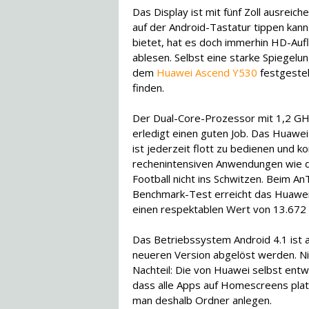
Das Display ist mit fünf Zoll ausrei
auf der Android-Tastatur tippen kan
bietet, hat es doch immerhin HD-Auf
ablesen. Selbst eine starke Spiegel
dem
Huawei Ascend Y530
festgestel
finden.
Der Dual-Core-Prozessor mit 1,2 G
erledigt einen guten Job. Das Huawe
ist jederzeit flott zu bedienen und k
rechenintensiven Anwendungen wie d
Football nicht ins Schwitzen. Beim A
Benchmark-Test erreicht das Huawe
einen respektablen Wert von 13.672
Das Betriebssystem Android 4.1 ist al
neueren Version abgelöst werden. Nich
Nachteil: Die von Huawei selbst entw
dass alle Apps auf Homescreens plat
man deshalb Ordner anlegen.