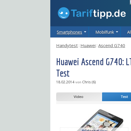
Smartphones
Mobilfunk
Al
Handytest
:
Huawei
:
Ascend G740
Huawei Ascend G740: L
Test
18.02.2014
Chris (6)
von
Video
Test
Bildergalerie