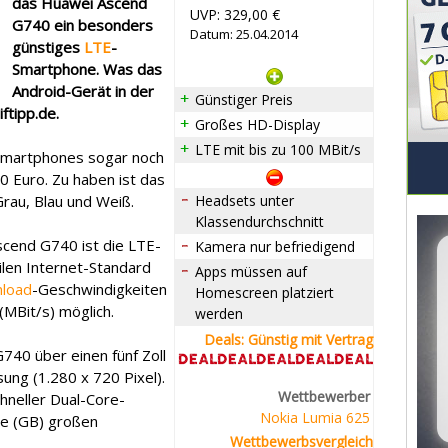
das Huawei Ascend
UVP: 329,00 €
G740 ein besonders
Datum: 25.04.2014
günstiges
LTE
-
Smartphone. Was das
Android-Gerät in der
Günstiger Preis
ftipp.de.
Großes HD-Display
LTE mit bis zu 100 MBit/s
-Smartphones sogar noch
60 Euro. Zu haben ist das
rau, Blau und Weiß.
Headsets unter
Klassendurchschnitt
Ascend G740 ist die LTE-
Kamera nur befriedigend
ilen Internet-Standard
Apps müssen auf
load
-Geschwindigkeiten
Homescreen platziert
(MBit/s) möglich.
werden
Deals: Günstig mit Vertrag
40 über einen fünf Zoll
ung (1.280 x 720 Pixel).
Wettbewerber
chneller Dual-Core-
Nokia Lumia 625
te (GB) großen
Wettbewerbsvergleich