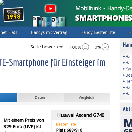
lnet-Flats
Handys mit Vertrag
Handy-Bestenliste
H
Hand
Seite bewerten:
100%
0%
Han
TE-Smartphone für Einsteiger im
Han
Kam
Bes
Her
Han
Han
Daten
Vergleich
Akti
Huawei Ascend G740
Mit einem Preis von
Bestenliste
329 Euro (UVP) ist
Platz 688/916