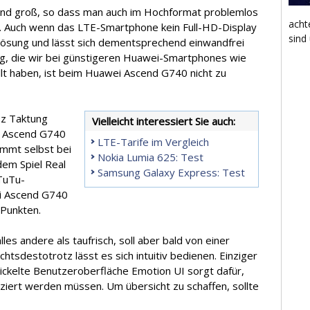
chend groß, so dass man auch im Hochformat problemlos
acht
n. Auch wenn das LTE-Smartphone kein Full-HD-Display
sind
lösung und lässt sich dementsprechend einwandfrei
ung, die wir bei günstigeren Huawei-Smartphones wie
lt haben, ist beim Huawei Ascend G740 nicht zu
Hz Taktung
Vielleicht interessiert Sie auch:
i Ascend G740
LTE-Tarife im Vergleich
ommt selbst bei
Nokia Lumia 625: Test
em Spiel Real
Samsung Galaxy Express: Test
nTuTu-
i Ascend G740
 Punkten.
les andere als taufrisch, soll aber bald von einer
tsdestotrotz lässt es sich intuitiv bedienen. Einziger
ickelte Benutzeroberfläche Emotion UI sorgt dafür,
ziert werden müssen. Um übersicht zu schaffen, sollte