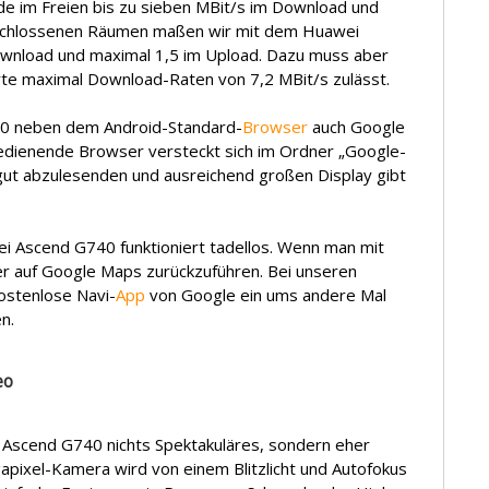
de im Freien bis zu sieben MBit/s im Download und
eschlossenen Räumen maßen wir mit dem Huawei
ownload und maximal 1,5 im Upload. Dazu muss aber
te maximal Download-Raten von 7,2 MBit/s zulässt.
0 neben dem Android-Standard-
Browser
auch Google
edienende Browser versteckt sich im Ordner „Google-
t abzulesenden und ausreichend großen Display gibt
ei Ascend G740 funktioniert tadellos. Wenn man mit
r auf Google Maps zurückzuführen. Bei unseren
ostenlose Navi-
App
von Google ein ums andere Mal
n.
eo
 Ascend G740 nichts Spektakuläres, sondern eher
pixel-Kamera wird von einem Blitzlicht und Autofokus