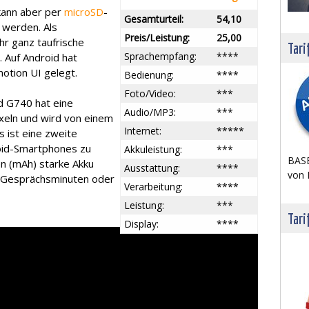
 kann aber per
microSD
-
Gesamturteil:
54,10
 werden. Als
Preis/Leistung:
25,00
r ganz taufrische
Tari
Sprachempfang:
****
. Auf Android hat
otion UI gelegt.
Bedienung:
****
Foto/Video:
***
 G740 hat eine
Audio/MP3:
***
xeln und wird von einem
Internet:
*****
s ist eine zweite
oid-Smartphones zu
Akkuleistung:
***
BASE
en (mAh) starke Akku
Ausstattung:
****
von 
80 Gesprächsminuten oder
Verarbeitung:
****
Leistung:
***
Tari
Display:
****
Dieses
Video in HD
ansehen.
 G740 bei O2 bestellen