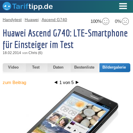
Handytest
:
Huawei
:
Ascend G740
100%
0%
Huawei Ascend G740: LTE-Smartphone
für Einsteiger im Test
18.02.2014
Chris (6)
von
Video
Test
Daten
Bestenliste
Bildergalerie
zum Beitrag
1
von
5