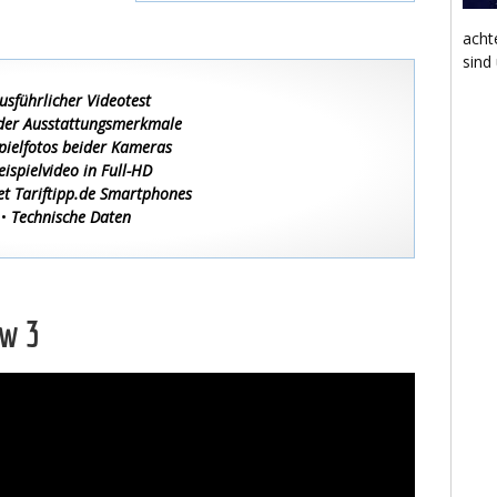
acht
sind
usführlicher Videotest
 der Ausstattungsmerkmale
pielfotos beider Kameras
eispielvideo in Full-HD
et Tariftipp.de Smartphones
•
Technische Daten
ew 3