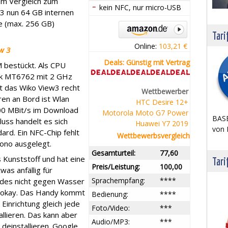
. Im Vergleich zum
kein NFC, nur micro-USB
3 nun 64 GB internen
e (max. 256 GB)
Tari
Online:
103,21 €
w 3
Deals: Günstig mit Vertrag
M bestückt. Als CPU
k MT6762 mit 2 GHz
ht das Wiko View3 recht
Wettbewerber
en an Bord ist Wlan
HTC Desire 12+
300 MBit/s im Download
Motorola Moto G7 Power
BASE
uss handelt es sich
Huawei Y7 2019
von 
rd. Ein NFC-Chip fehlt
Wettbewerbsvergleich
mono ausgelegt.
Gesamturteil:
77,60
 Kunststoff und hat eine
Tari
Preis/Leistung:
100,00
was anfällig für
Sprachempfang:
****
g des nicht gegen Wasser
t okay. Das Handy kommt
Bedienung:
****
Einrichtung gleich jede
Foto/Video:
***
llieren. Das kann aber
Audio/MP3:
***
deinstallieren. Google