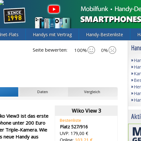
lnet-Flats
Handys mit Vertrag
Handy-Bestenliste
H
Hand
Seite bewerten:
100%
0%
Han
Han
Kam
Bes
Her
Daten
Vergleich
Han
Han
Wiko View 3
Akti
ko View3 ist das erste
Bestenliste
hone unter 200 Euro
Platz 527/916
ner Triple-Kamera. Wie
UVP: 179,00 €
as neue Handy aus
Online:
103,21 €