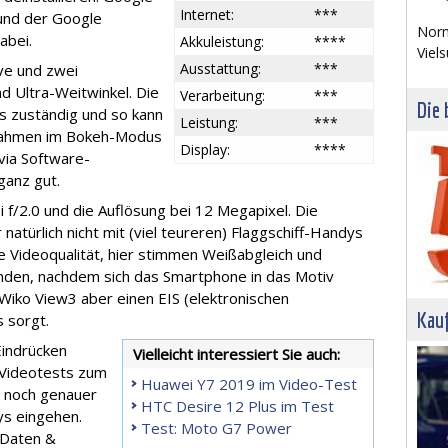
Internet:
***
und der Google
Norm
abei.
Akkuleistung:
****
Viels
Ausstattung:
***
ve und zwei
 Ultra-Weitwinkel. Die
Verarbeitung:
***
Die 
fos zuständig und so kann
Leistung:
***
fnahmen im Bokeh-Modus
Display:
****
via Software-
ganz gut.
 f/2.0 und die Auflösung bei 12 Megapixel. Die
 natürlich nicht mit (viel teureren) Flaggschiff-Handys
e Videoqualität, hier stimmen Weißabgleich und
unden, nachdem sich das Smartphone in das Motiv
 Wiko View3 aber einen EIS (elektronischen
Kau
os sorgt.
Eindrücken
Vielleicht interessiert Sie auch:
 Videotests zum
Huawei Y7 2019 im Video-Test
r noch genauer
HTC Desire 12 Plus im Test
ys eingehen.
Test: Moto G7 Power
 Daten &