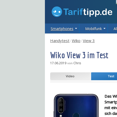
Smartphones
Mobilfunk
Al
Handytest
:
Wiko
:
View 3
Wiko View 3 im Test
17.06.2019
Chris
von
Video
Test
Das Wi
Smartp
mit ei
sich d