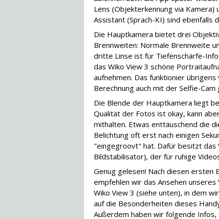
Lens (Objekterkennung via Kamera) 
Assistant (Sprach-KI) sind ebenfalls d
Die Hauptkamera bietet drei Objekti
Brennweiten: Normale Brennweite und
dritte Linse ist für Tiefenschärfe-In
das Wiko View 3 schöne Portraitau
aufnehmen. Das funktionier übrigens 
Berechnung auch mit der Selfie-Cam 
Die Blende der Hauptkamera liegt bei
Qualität der Fotos ist okay, kann aber
mithalten. Etwas enttäuschend die di
Belichtung oft erst nach einigen Sek
"eingegroovt" hat. Dafür besitzt das
Bildstabilisator), der für ruhige Vide
Genug gelesen! Nach diesen ersten 
empfehlen wir das Ansehen unseres
Wiko View 3 (siehe unten), in dem wi
auf die Besonderheiten dieses Hand
Außerdem haben wir folgende Infos,