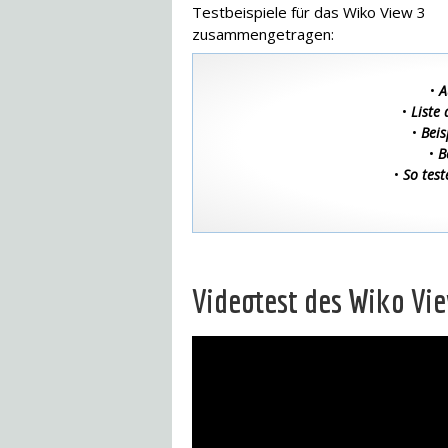
Testbeispiele für das Wiko View 3
zusammengetragen:
•
A
•
Liste
•
Beis
•
B
•
So test
Videotest des Wiko Vi
Dieses
Video in HD
ansehen.