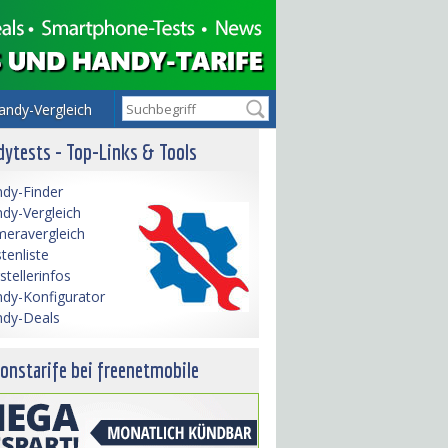
andy-Vergleich
ytests - Top-Links & Tools
dy-Finder
dy-Vergleich
eravergleich
tenliste
stellerinfos
dy-Konfigurator
dy-Deals
onstarife bei freenetmobile