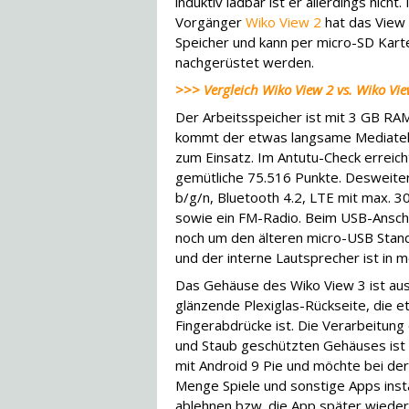
induktiv ladbar ist er allerdings nicht
Vorgänger
Wiko View 2
hat das View 
Speicher und kann per micro-SD Kart
nachgerüstet werden.
>>> Vergleich Wiko View 2 vs. Wiko Vie
Der Arbeitsspeicher ist mit 3 GB RA
kommt der etwas langsame Mediate
zum Einsatz. Im Antutu-Check erreic
gemütliche 75.516 Punkte. Desweiter
b/g/n, Bluetooth 4.2, LTE mit max. 
sowie ein FM-Radio. Beim USB-Anschl
noch um den älteren micro-USB Standa
und der interne Lautsprecher ist in 
Das Gehäuse des Wiko View 3 ist aus
glänzende Plexiglas-Rückseite, die et
Fingerabdrücke ist. Die Verarbeitun
und Staub geschützten Gehäuses is
mit Android 9 Pie und möchte bei der 
Menge Spiele und sonstige Apps insta
ablehnen bzw. die App später wieder 