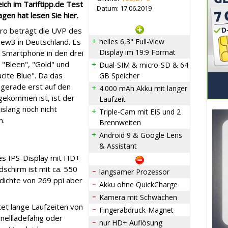
ich im Tariftipp.de Test
Datum: 17.06.2019
gen hat lesen Sie hier.
ro beträgt die UVP des
iew3 in Deutschland. Es
helles 6,3" Full-View
Display im 19:9 Format
s Smartphone in den drei
 "Bleen", "Gold" und
Dual-SIM & micro-SD & 64
cite Blue". Da das
GB Speicher
gerade erst auf den
4.000 mAh Akku mit langer
gekommen ist, ist der
Laufzeit
islang noch nicht
Triple-Cam mit EIS und 2
n.
Brennweiten
Android 9 & Google Lens
& Assistant
ßes IPS-Display mit HD+
dschirm ist mit ca. 550
langsamer Prozessor
ldichte von 269 ppi aber
Akku ohne QuickCharge
Kamera mit Schwächen
tet lange Laufzeiten von
Fingerabdruck-Magnet
nellladefähig oder
nur HD+ Auflösung