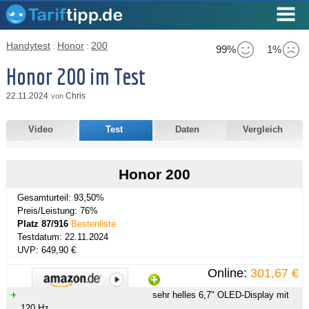
Handytest
:
Honor
:
200
99%
1%
Honor 200 im Test
22.11.2024
Chris
von
Video
Test
Daten
Vergleich
Honor 200
Gesamturteil: 93,50%
Preis/Leistung: 76%
Platz 87/916
Bestenliste
Testdatum: 22.11.2024
UVP: 649,90 €
Online:
301,67 €
sehr helles 6,7" OLED-Display mit
120 Hz