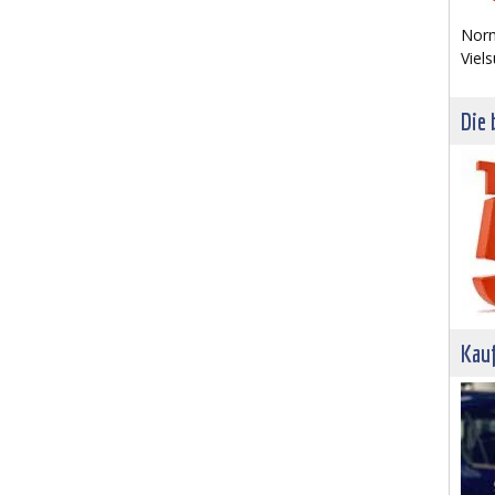
Norm
Viels
Die 
Kau