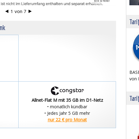
Bild: © Honor
1
von
7
Tari
unk
BASE
von 
Tari
Allnet-Flat M mit 35 GB im D1-Netz
• monatlich kündbar
• Jedes Jahr 5 GB mehr
nur 22 € pro Monat