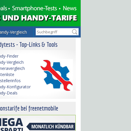
andy-Vergleich
ytests - Top-Links & Tools
dy-Finder
dy-Vergleich
eravergleich
tenliste
stellerinfos
dy-Konfigurator
dy-Deals
onstarife bei freenetmobile