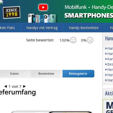
lnet-Flats
Handys mit Vertrag
Handy-Bestenliste
H
Hand
Seite bewerten:
100%
0%
Han
Han
Kam
Bes
Her
Daten
Bestenliste
Bildergalerie
Han
Han
1
von
7
Akti