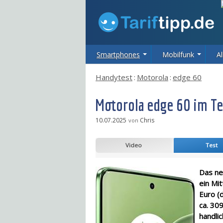
Smartphones
Mobilfunk
Al
Handytest
:
Motorola
:
edge 60
Motorola edge 60 im Te
10.07.2025
Chris
von
Video
Test
Das ne
ein Mi
Euro (
ca. 309
handli