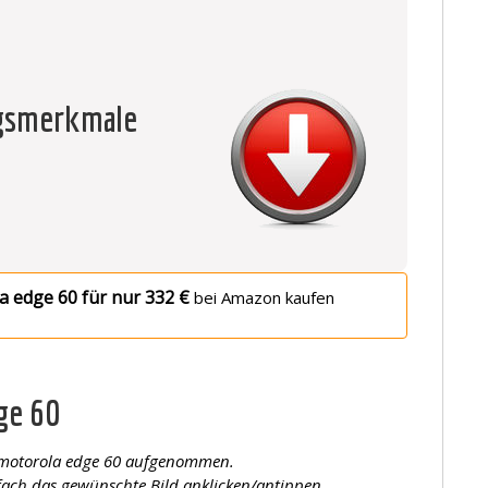
ngsmerkmale
a edge 60 für nur 332 €
bei Amazon kaufen
ge 60
 motorola edge 60 aufgenommen.
fach das gewünschte Bild anklicken/antippen.