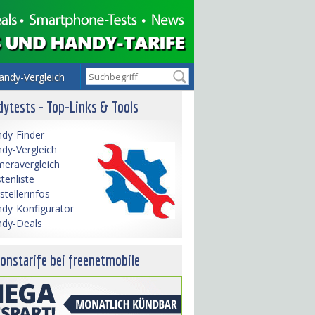
andy-Vergleich
ytests - Top-Links & Tools
dy-Finder
dy-Vergleich
eravergleich
tenliste
stellerinfos
dy-Konfigurator
dy-Deals
onstarife bei freenetmobile