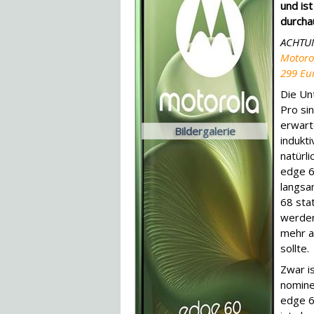
und ist
durcha
ACHTU
Motoro
299 Eu
Die Un
Pro sin
erwart
Bildergalerie
indukt
natürli
edge 6
langsa
68 sta
werden
mehr a
sollte.
Zwar i
nominel
edge 6