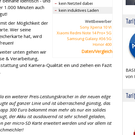
r beinahe identisch - und
kein Netzteil dabei
er 1.000 Minuten auch
kein induktives Laden
gut!
Tari
Wettbewerber
 mit der Möglichkeit der
Sony Xperia 10 VI
arte. Wer seine
Xiaomi Redmi Note 14 Pro+ 5G
icherkarte hat, wird
Samsung Galaxy A56 5G
freuen!
Honor 400
Daten/Vergleich
weiter unten gehen wir
se & Verarbeitung,
stattung und Kamera-Qualität ein und ziehen ein Fazit
BASE
.
von 
Tari
a ein weiterer Preis-Leistungskracher in der neuen edge
ugte auf ganzer Linie und ist überraschend günstig, das
knapp 300 Euro bekommt man mehr als nur ein solides
gt, der Akku ist ausdauernd ist sehr schnell geladen,
n per micro-SD Karte erweitert werden und vor allem ist
schmeichler!