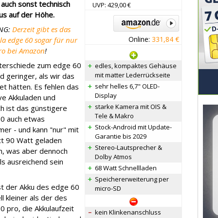
 auch sonst technisch
UVP: 429,00 €
us auf der Höhe.
NG:
Derzeit gibt es das
Online:
331,84 €
la edge 60 sogar für nur
ro bei Amazon
!
terschiede zum edge 60
edles, kompaktes Gehäuse
mit matter Lederrückseite
d geringer, als wir das
et hätten. Es fehlen das
sehr helles 6,7" OLED-
Display
ive Akkuladen und
starke Kamera mit OIS &
ch ist das günstigere
Tele & Makro
0 auch etwas
Stock-Android mit Update-
mer - und kann "nur" mit
Garantie bis 2029
tt 90 Watt geladen
Stereo-Lautsprecher &
, was aber dennoch
Dolby Atmos
ls ausreichend sein
68 Watt Schnellladen
Speichererweiterung per
st der Akku des edge 60
micro-SD
l kleiner als der des
0 pro, die Akkulaufzeit
kein Klinkenanschluss