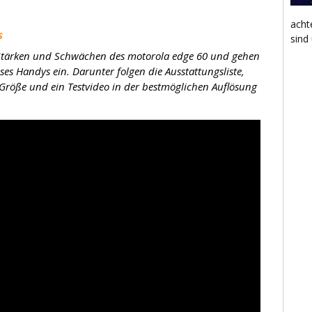
acht
s
sind
e Stärken und Schwächen des motorola edge 60 und gehen
ses Handys ein. Darunter folgen die Ausstattungsliste,
 Größe und ein Testvideo in der bestmöglichen Auflösung