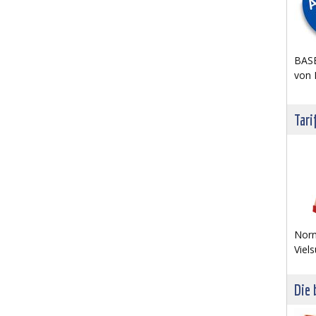
BASE
von 
Tari
Norm
Viels
Die 