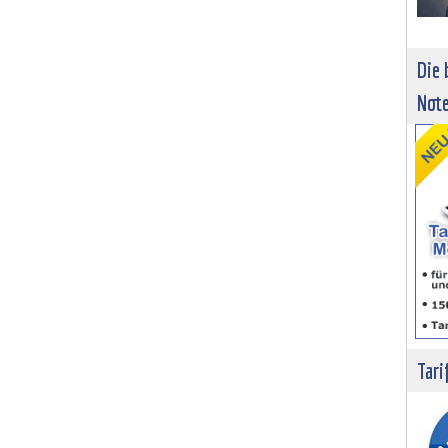
Die 
Not
Tari