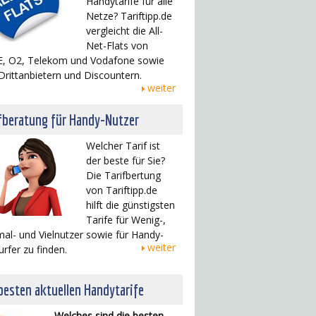
Handytarife für alle
Netze? Tariftipp.de
vergleicht die All-
Net-Flats von
, O2, Telekom und Vodafone sowie
Drittanbietern und Discountern.
weiter
fberatung für Handy-Nutzer
Welcher Tarif ist
der beste für Sie?
Die Tarifbertung
von Tariftipp.de
hilft die günstigsten
Tarife für Wenig-,
al- und Vielnutzer sowie für Handy-
weiter
urfer zu finden.
besten aktuellen Handytarife
Welches sind die besten