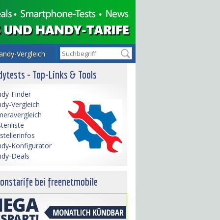
andy-Vergleich
ytests - Top-Links & Tools
dy-Finder
dy-Vergleich
eravergleich
tenliste
stellerinfos
dy-Konfigurator
dy-Deals
onstarife bei freenetmobile