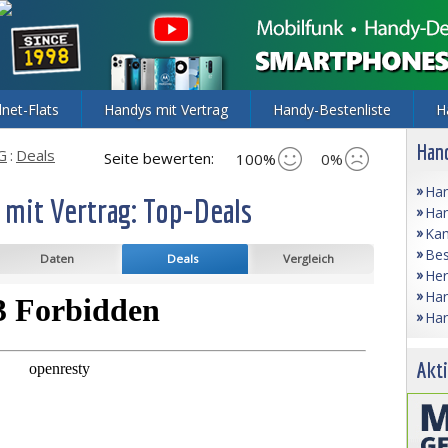
lnet-Flats
Handys mit Vertrag
Handy-Bestenliste
H
Hand
G
:
Deals
Seite bewerten:
100%
0%
Han
mit Vertrag: Top-Deals
Han
Kam
Bes
Daten
Deals
Vergleich
Her
Han
Han
Akti