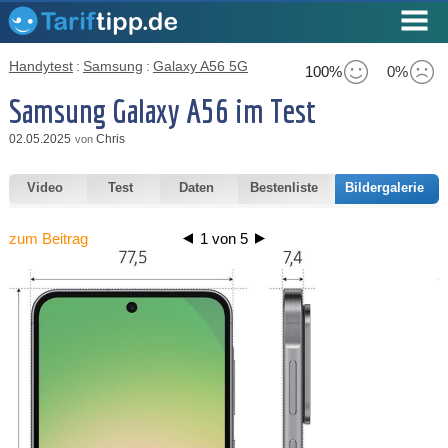
Handytest
:
Samsung
:
Galaxy A56 5G
100%
0%
Samsung Galaxy A56 im Test
02.05.2025
Chris
von
Video
Test
Daten
Bestenliste
Bildergalerie
zum Beitrag
1
von
5