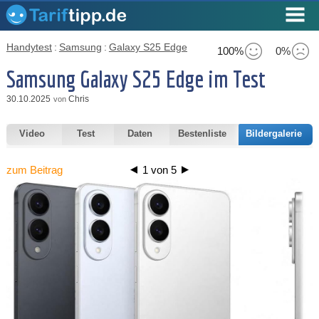
Handytest
:
Samsung
:
Galaxy S25 Edge
100%
0%
Samsung Galaxy S25 Edge im Test
30.10.2025
Chris
von
Video
Test
Daten
Bestenliste
Bildergalerie
zum Beitrag
1
von
5