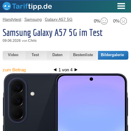
Handytest
:
Samsung
:
Galaxy A57 5G
0%
0%
Samsung Galaxy A57 5G im Test
09.06.2026
Chris
von
Video
Test
Daten
Bestenliste
Bildergalerie
zum Beitrag
1
von
4