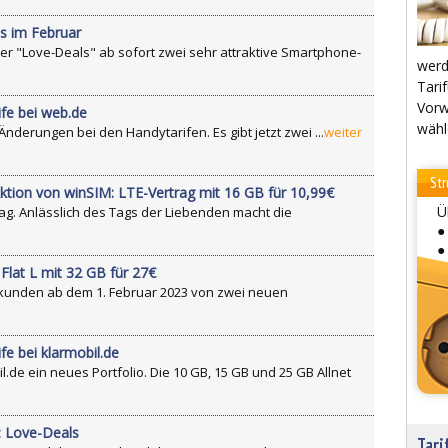
s im Februar
der "Love-Deals" ab sofort zwei sehr attraktive Smartphone-
werd
Tarif
Vorw
fe bei web.de
wähl
nderungen bei den Handytarifen. Es gibt jetzt zwei ...
weiter
Str
ktion von winSIM: LTE-Vertrag mit 16 GB für 10,99€
Ü
tag. Anlässlich des Tags der Liebenden macht die
●
●
 Flat L mit 32 GB für 27€
ukunden ab dem 1. Februar 2023 von zwei neuen
e bei klarmobil.de
il.de ein neues Portfolio. Die 10 GB, 15 GB und 25 GB Allnet
: Love-Deals
Tari