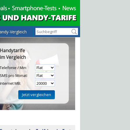
andy-Vergleich
Handytarife
im Vergleich
Telefonie / Min:
SMS pro Monat:
Internet MB:
H