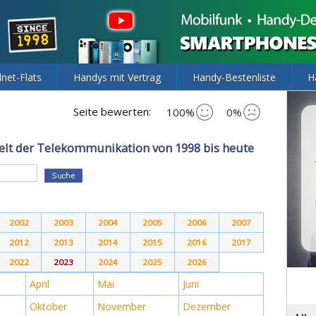
lnet-Flats
Handys mit Vertrag
Handy-Bestenliste
H
Seite bewerten:
100%
0%
elt der Telekommunikation von 1998 bis heute
2002
2003
2004
2005
2006
2007
2012
2013
2014
2015
2016
2017
2022
2023
2024
2025
2026
April
Mai
Juni
Oktober
November
Dezember