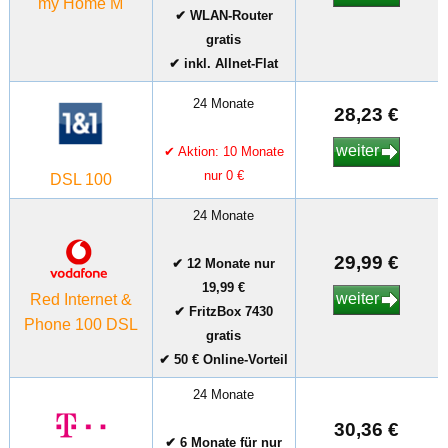
my Home M
✔ WLAN-Router
gratis
✔ inkl. Allnet-Flat
24 Monate
28,23 €
weiter
✔ Aktion: 10 Monate
nur 0 €
DSL 100
24 Monate
29,99 €
✔ 12 Monate nur
19,99 €
weiter
Red Internet &
✔ FritzBox 7430
Phone 100 DSL
gratis
✔ 50 € Online-Vorteil
24 Monate
30,36 €
✔ 6 Monate für nur