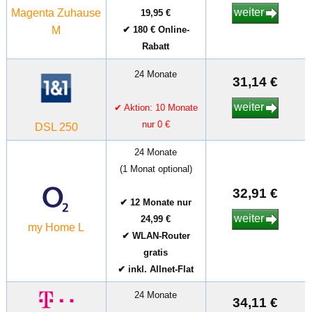
weiter
Magenta Zuhause
19,95 €
M
✔ 180 € Online-
Rabatt
24 Monate
31,14 €
weiter
✔ Aktion: 10 Monate
nur 0 €
DSL 250
24 Monate
(1 Monat optional)
32,91 €
✔ 12 Monate nur
weiter
24,99 €
my Home L
✔ WLAN-Router
gratis
✔ inkl. Allnet-Flat
24 Monate
34,11 €