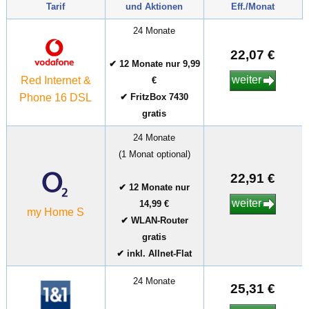
Tarif
und Aktionen
Eff./Monat
24 Monate
22,07 €
✔ 12 Monate nur 9,99
weiter
Red Internet &
€
Phone 16 DSL
✔ FritzBox 7430
gratis
24 Monate
(1 Monat optional)
22,91 €
✔ 12 Monate nur
weiter
14,99 €
my Home S
✔ WLAN-Router
gratis
✔ inkl. Allnet-Flat
24 Monate
25,31 €