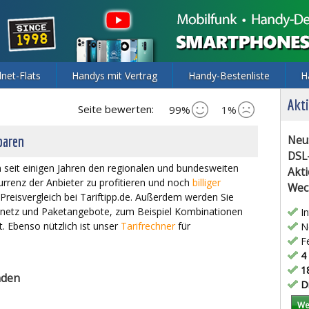
lnet-Flats
Handys mit Vertrag
Handy-Bestenliste
H
Akti
Seite bewerten:
99%
1%
paren
Neu
DSL
 seit einigen Jahren den regionalen und bundesweiten
Akti
renz der Anbieter zu profitieren und noch
billiger
Wec
 Preisvergleich bei Tariftipp.de. Außerdem werden Sie
estnetz und Paketangebote, zum Beispiel Kombinationen
In
t. Ebenso nützlich ist unser
Tarifrechner
für
Ne
Fe
4 
18
nden
Di
We