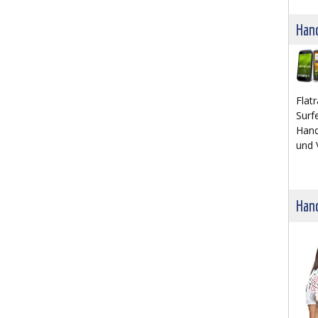
Han
Flat
Surfe
Hand
und 
Hand