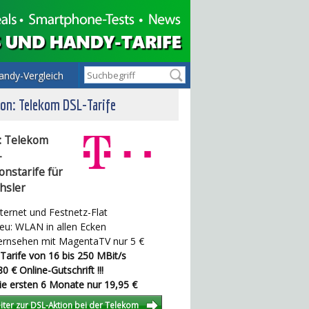
andy-Vergleich
on: Telekom DSL-Tarife
: Telekom
-
onstarife für
hsler
ternet und Festnetz-Flat
u: WLAN in allen Ecken
rnsehen mit MagentaTV nur 5 €
Tarife von 16 bis 250 MBit/s
0 € Online-Gutschrift !!!
e ersten 6 Monate nur 19,95 €
iter zur DSL-Aktion bei der Telekom