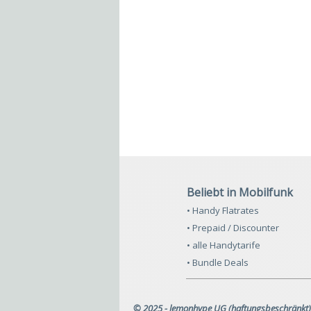
Beliebt in Mobilfunk
• Handy Flatrates
• Prepaid / Discounter
• alle Handytarife
• Bundle Deals
© 2025 - lemonhype UG (haftungsbeschränkt)