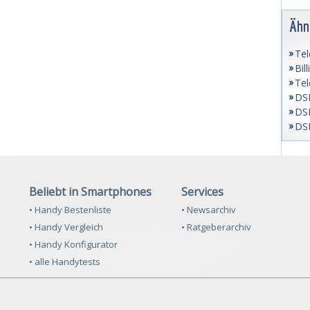
Ähn
Tel
Bil
Tel
DSL
DSL
DSL
Beliebt in Smartphones
Services
• Handy Bestenliste
• Newsarchiv
• Handy Vergleich
• Ratgeberarchiv
• Handy Konfigurator
• alle Handytests